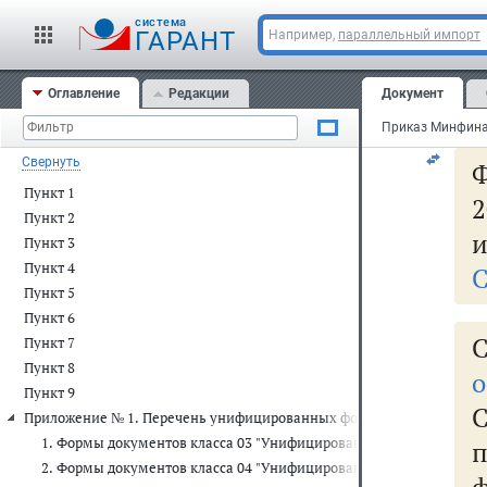
   
cистема
ГАРАНТ
Например,
параллельный импорт
 Ис
   
   
Оглавление
Редакции
Документ
"__
Свернуть
Ф
Пункт 1
2
Пункт 2
и
Пункт 3
Пункт 4
С
Пункт 5
Пункт 6
С
Пункт 7
Пункт 8
о
Пункт 9
Приложение № 1. Перечень унифицированных форм первичных учет
1. Формы документов класса 03 "Унифицированная система перв
2. Формы документов класса 04 "Унифицированная система банк