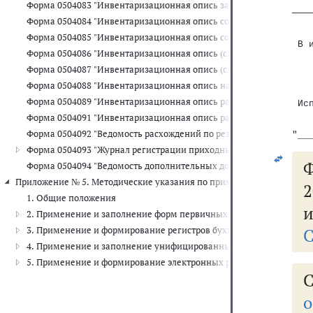
   
Форма 0504083 "Инвентаризационная опись задолженности по кр
───
Форма 0504084 "Инвентаризационная опись состояния государств
   
   
Форма 0504085 "Инвентаризационная опись состояния государст
 В 
Форма 0504086 "Инвентаризационная опись (сличительная ведомо
   
   
Форма 0504087 "Инвентаризационная опись (сличительная ведомо
   
Форма 0504088 "Инвентаризационная опись наличных денежных с
Форма 0504089 "Инвентаризационная опись расчетов с покупате
 Ис
   
Форма 0504091 "Инвентаризационная опись расчетов по поступл
   
Форма 0504092 "Ведомость расхождений по результатам инвента
"__
Форма 0504093 "Журнал регистрации приходных и расходных касс
Ф
Форма 0504094 "Ведомость дополнительных доходов физических 
Приложение № 5. Методические указания по применению форм перв
2
1. Общие положения
и
2. Применение и заполнение форм первичных учетных документ
3. Применение и формирование регистров бухгалтерского учета
С
4. Применение и заполнение унифицированных форм электронны
5. Применение и формирование электронных регистров бухгалте
С
о