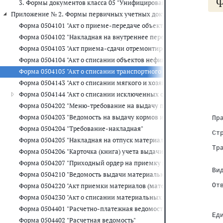
3. Формы документов класса 05 "Унифицированная система бухга
Приложение № 2. Формы первичных учетных документов для органов
   
Форма 0504101 "Акт о приеме-передаче объектов нефинансовых а
   
Форма 0504102 "Накладная на внутреннее перемещение объектов
   
   
Форма 0504103 "Акт приема-сдачи отремонтированных, реконстр
Форма 0504104 "Акт о списании объектов нефинансовых активов (
   
Форма 0504105 "Акт о списании транспортного средства"
Форма 0504143 "Акт о списании мягкого и хозяйственного инвента
   
Форма 0504144 "Акт о списании исключенных объектов библиотеч
   
   
Форма 0504202 "Меню-требование на выдачу продуктов питания"
   
Форма 0504203 "Ведомость на выдачу кормов и фуража"
 Пр
   
Форма 0504204 "Требование-накладная"
 Ст
Форма 0504205 "Накладная на отпуск материалов (материальных ц
   
 Тр
Форма 0504206 "Карточка (книга) учета выдачи имущества в поль
   
Форма 0504207 "Приходный ордер на приемку материальных ценн
   
 Ви
Форма 0504210 "Ведомость выдачи материальных ценностей на н
   
Форма 0504220 "Акт приемки материалов (материальных ценносте
 От
   
Форма 0504230 "Акт о списании материальных запасов"
   
   
Форма 0504401 "Расчетно-платежная ведомость"
 Ед
Форма 0504402 "Расчетная ведомость"
   