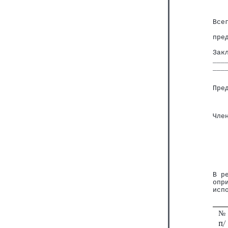
   
Все
   
пре
   
Зак
___
___
Пре
   
Чле
   
   
   
   
   
В р
опр
исп
№
п/