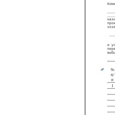
Ком
   
___
___
наз
про
хоз
   
 __
и у
пер
выб
№
п/
п
1