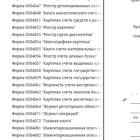
При
   
Форма 0504047 "Реестр депонированных сумм"
   
Форма 0504048 "Книга аналитического учета депонированной зар
   
Форма 0504051 "Карточка учета средств и расчетов"
Форма 0504052 "Реестр карточек"
 Пр
   
Форма 0504053 "Реестр сдачи документов"
 Чл
   
Форма 0504054 "Многографная карточка"
   
Форма 0504055 "Книга учета материальных ценностей, оплаченн
   
   
Форма 0504056 "Реестр учета ценных бумаг"
   
Форма 0504057 "Карточка учета выданных кредитов, займов (ссуд)
Форма 0504058 "Карточка учета государственного долга Российс
   
   
Форма 0504059 "Карточка учета государственного долга Российск
   
Форма 0504061 "Ведомость учета внутренних расчетов между ор
Форма 0504062 "Карточка учета лимитов бюджетных обязательств
- -
Форма 0504063 "Карточка учета расчетных документов, ожидающ
   
───
Форма 0504064 "Журнал регистрации обязательств"
   
───
Форма 0504071 "Журнал операций"
 по
Форма 0504072 "Главная книга"
───
   
Форма 0504081 "Инвентаризационная опись ценных бумаг"
   
Форма 0504082 "Инвентаризационная опись остатков на счетах уч
───