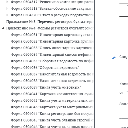
Форма 0504517 "Решение о компенсации расходов на оплату стоим
Форма 0504518 "Заявка-обоснование закупки товаров, работ, услу
Форма 0504520 "Отчет о расходах подотчетного лица"
Приложение № 3. Перечень регистров бухгалтерского учета, прим
Приложение № 4. Формы регистров бухгалтерского учета, применяе
Форма 0504031 "Инвентарная карточка учета нефинансовых актив
   
Форма 0504032 "Инвентарная карточка группового учета нефинан
   
   
Форма 0504033 "Опись инвентарных карточек по учету нефинансо
Форма 0504034 "Инвентарный список нефинансовых активов"
Све
Форма 0504035 "Оборотная ведомость по нефинансовым активам"
   
Форма 0504036 "Оборотная ведомость"
   
Форма 0504037 "Накопительная ведомость по приходу продуктов 
Форма 0504038 "Накопительная ведомость по расходу продуктов 
Ком
Форма 0504039 "Книга учета животных"
___
от 
Форма 0504041 "Карточка количественно-суммового учета матер
Форма 0504042 "Книга учета материальных ценностей"
Зак
Форма 0504043 "Карточка учета материальных ценностей"
___
___
Форма 0504044 "Книга регистрации боя посуды"
___
Форма 0504045 "Книга учета бланков строгой отчетности"
Форма 0504046 "Книга учета выданных раздатчикам денег на выпл