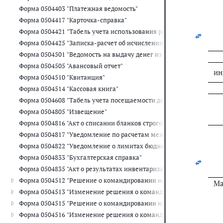
   
Форма 0504403 "Платежная ведомость"
   
Форма 0504417 "Карточка-справка"
Форма 0504421 "Табель учета использования рабочего времени"
Форма 0504425 "Записка-расчет об исчислении среднего заработка
Форма 0504501 "Ведомость на выдачу денег из кассы подотчетны
Форма 0504505 "Авансовый отчет"
ин
Форма 0504510 "Квитанция"
Форма 0504514 "Кассовая книга"
Форма 0504608 "Табель учета посещаемости детей"
Форма 0504805 "Извещение"
Форма 0504816 "Акт о списании бланков строгой отчетности"
Форма 0504817 "Уведомление по расчетам между бюджетами"
Форма 0504822 "Уведомление о лимитах бюджетных обязательств
Форма 0504833 "Бухгалтерская справка"
Форма 0504835 "Акт о результатах инвентаризации"
Форма 0504512 "Решение о командировании на территории Росси
Ма
Форма 0504513 "Изменение решения о командировании на терри
Форма 0504515 "Решение о командировании на территорию иностр
Форма 0504516 "Изменение решения о командировании на террит