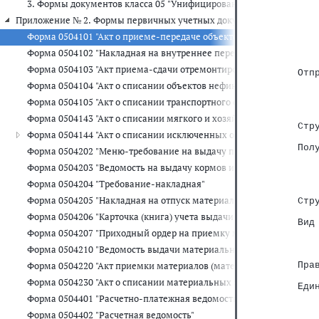
3. Формы документов класса 05 "Унифицированная система бухга
Приложение № 2. Формы первичных учетных документов для органов
   
Форма 0504101 "Акт о приеме-передаче объектов нефинансовых а
   
   
Форма 0504102 "Накладная на внутреннее перемещение объектов
   
Форма 0504103 "Акт приема-сдачи отремонтированных, реконстр
Отп
   
Форма 0504104 "Акт о списании объектов нефинансовых активов (
   
Форма 0504105 "Акт о списании транспортного средства"
   
   
Форма 0504143 "Акт о списании мягкого и хозяйственного инвента
Стр
Форма 0504144 "Акт о списании исключенных объектов библиотеч
   
Пол
Форма 0504202 "Меню-требование на выдачу продуктов питания"
   
Форма 0504203 "Ведомость на выдачу кормов и фуража"
   
   
Форма 0504204 "Требование-накладная"
   
Форма 0504205 "Накладная на отпуск материалов (материальных ц
Стр
   
Форма 0504206 "Карточка (книга) учета выдачи имущества в поль
Вид
Форма 0504207 "Приходный ордер на приемку материальных ценн
   
   
Форма 0504210 "Ведомость выдачи материальных ценностей на н
   
Форма 0504220 "Акт приемки материалов (материальных ценносте
Пра
   
Форма 0504230 "Акт о списании материальных запасов"
Еди
   
Форма 0504401 "Расчетно-платежная ведомость"
   
Форма 0504402 "Расчетная ведомость"
   