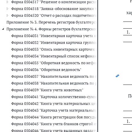
Форма 0504517 "Решение о компенсации расходов на оплату стоим
Форма 0504518 "Заявка-обоснование закупки товаров, работ, услу
ха
Форма 0504520 "Отчет о расходах подотчетного лица"
Приложение № 3. Перечень регистров бухгалтерского учета, прим
Приложение № 4. Формы регистров бухгалтерского учета, применяе
1.
Форма 0504031 "Инвентарная карточка учета нефинансовых актив
Форма 0504032 "Инвентарная карточка группового учета нефинан
Форма 0504033 "Опись инвентарных карточек по учету нефинансо
Форма 0504034 "Инвентарный список нефинансовых активов"
Форма 0504035 "Оборотная ведомость по нефинансовым активам"
   
Форма 0504036 "Оборотная ведомость"
Форма 0504037 "Накопительная ведомость по приходу продуктов 
Форма 0504038 "Накопительная ведомость по расходу продуктов 
Форма 0504039 "Книга учета животных"
П
Форма 0504041 "Карточка количественно-суммового учета матер
Форма 0504042 "Книга учета материальных ценностей"
Форма 0504043 "Карточка учета материальных ценностей"
Форма 0504044 "Книга регистрации боя посуды"
1.
Форма 0504045 "Книга учета бланков строгой отчетности"
Форма 0504046 "Книга учета выданных раздатчикам денег на выпл