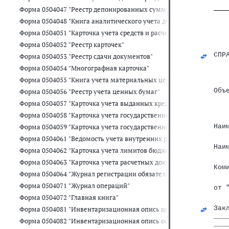
Форма 0504047 "Реестр депонированных сумм"
Форма 0504048 "Книга аналитического учета депонированной зар
Форма 0504051 "Карточка учета средств и расчетов"
Форма 0504052 "Реестр карточек"
   
СПР
Форма 0504053 "Реестр сдачи документов"
   
Форма 0504054 "Многографная карточка"
   
Форма 0504055 "Книга учета материальных ценностей, оплаченн
Объ
Форма 0504056 "Реестр учета ценных бумаг"
   
Форма 0504057 "Карточка учета выданных кредитов, займов (ссуд)
   
Форма 0504058 "Карточка учета государственного долга Российс
Форма 0504059 "Карточка учета государственного долга Российск
Наи
Форма 0504061 "Ведомость учета внутренних расчетов между ор
Наи
Форма 0504062 "Карточка учета лимитов бюджетных обязательств
Форма 0504063 "Карточка учета расчетных документов, ожидающ
Ком
Форма 0504064 "Журнал регистрации обязательств"
Форма 0504071 "Журнал операций"
от 
Форма 0504072 "Главная книга"
Зак
Форма 0504081 "Инвентаризационная опись ценных бумаг"
___
Форма 0504082 "Инвентаризационная опись остатков на счетах уч
___