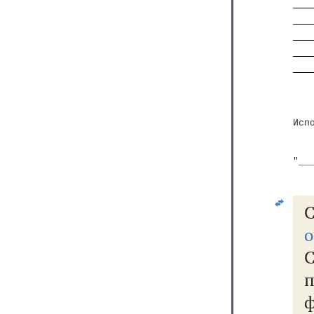
Исп
   
"__
С
о