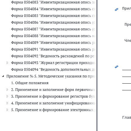
Форма 0504083 "Инвентаризационная опись задолженности по кр
Форма 0504084 "Инвентаризационная опись состояния государств
При
   
Форма 0504085 "Инвентаризационная опись состояния государст
Форма 0504086 "Инвентаризационная опись (сличительная ведомо
 Пр
Форма 0504087 "Инвентаризационная опись (сличительная ведомо
   
Форма 0504088 "Инвентаризационная опись наличных денежных с
 Чл
Форма 0504089 "Инвентаризационная опись расчетов с покупате
   
Форма 0504091 "Инвентаризационная опись расчетов по поступл
   
   
Форма 0504092 "Ведомость расхождений по результатам инвента
Форма 0504093 "Журнал регистрации приходных и расходных касс
Форма 0504094 "Ведомость дополнительных доходов физических 
Приложение № 5. Методические указания по применению форм перв
1. Общие положения
2. Применение и заполнение форм первичных учетных документ
3. Применение и формирование регистров бухгалтерского учета
4. Применение и заполнение унифицированных форм электронны
5. Применение и формирование электронных регистров бухгалте
Гла
   