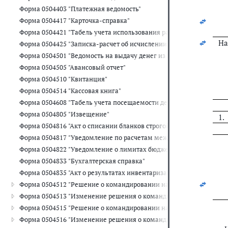
Форма 0504403 "Платежная ведомость"
Форма 0504417 "Карточка-справка"
Форма 0504421 "Табель учета использования рабочего времени"
На
Форма 0504425 "Записка-расчет об исчислении среднего заработка
Форма 0504501 "Ведомость на выдачу денег из кассы подотчетны
Форма 0504505 "Авансовый отчет"
Форма 0504510 "Квитанция"
Форма 0504514 "Кассовая книга"
Форма 0504608 "Табель учета посещаемости детей"
Форма 0504805 "Извещение"
1.
Форма 0504816 "Акт о списании бланков строгой отчетности"
Форма 0504817 "Уведомление по расчетам между бюджетами"
Форма 0504822 "Уведомление о лимитах бюджетных обязательств
Форма 0504833 "Бухгалтерская справка"
Форма 0504835 "Акт о результатах инвентаризации"
Форма 0504512 "Решение о командировании на территории Росси
Форма 0504513 "Изменение решения о командировании на терри
Форма 0504515 "Решение о командировании на территорию иностр
Форма 0504516 "Изменение решения о командировании на террит