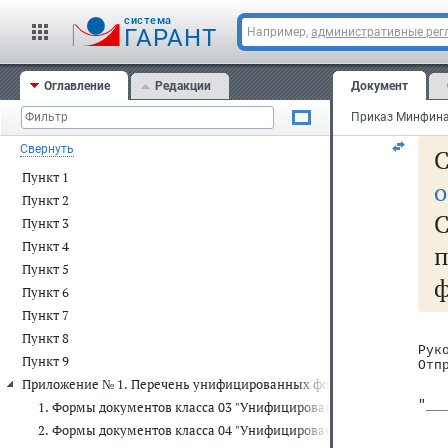
cистема
ГАРАНТ
Например,
административные рег
Оглавление
Редакции
Документ
Свернуть
С
Пункт 1
о
Пункт 2
Пункт 3
Пункт 4
Пункт 5
Пункт 6
Пункт 7
   
Пункт 8
Рук
Пункт 9
Отп
Приложение № 1. Перечень унифицированных форм первичных учет
"__
1. Формы документов класса 03 "Унифицированная система перв
2. Формы документов класса 04 "Унифицированная система банк
   