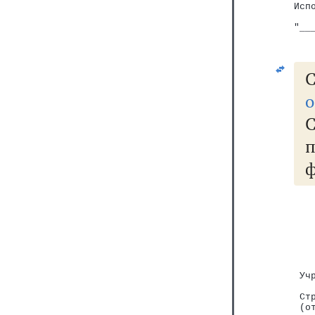
Исп
   
"__
С
о
   
   
   
   
   
 Уч
   
 Ст
 (о