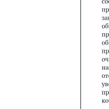
с
п
з
о
п
о
п
оч
на
от
у
пр
ко