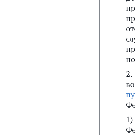
п
п
от
с
пр
по
2
во
п
Фе
1)
Ф