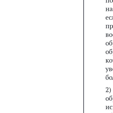
п
на
е
пр
во
о
о
к
у
бо
2
о
ис