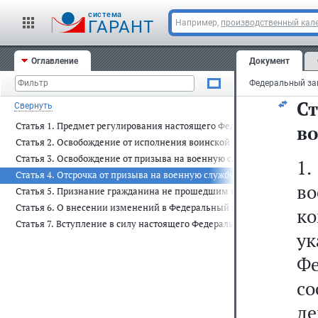
п
cистема
к
ГАРАНТ
Например,
производственный кале
ук
Оглавление
Документ
Фе
Ст
Свернуть
Статья 1. Предмет регулирования настоящего Федерального закона
в
Статья 2. Освобождение от исполнения воинской обязанности
Статья 3. Освобождение от призыва на военную службу
1
Статья 4. Отсрочка от призыва на военную службу
в
Статья 5. Признание гражданина не прошедшим военную службу по 
Статья 6. О внесении изменений в Федеральный закон "О воинской 
к
Статья 7. Вступление в силу настоящего Федерального закона
ук
Ф
с
де