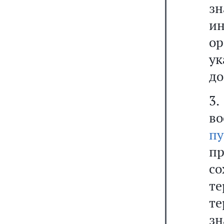
з
и
о
ук
до
3
в
п
п
с
т
т
зн