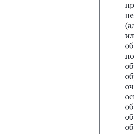
п
пе
(а
и
о
п
о
об
о
о
о
об
об