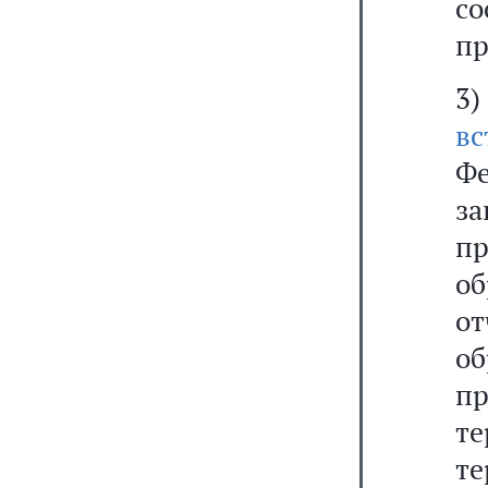
с
пр
3)
в
Ф
за
п
о
о
о
п
т
т