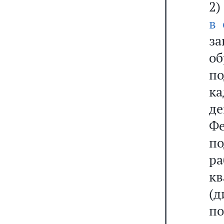
2)
в 
з
о
п
ка
д
Ф
по
ра
к
(д
п