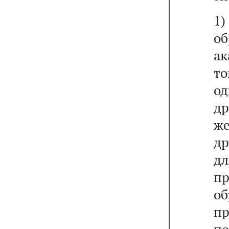
1
о
ак
то
о
др
же
д
д
п
о
пр