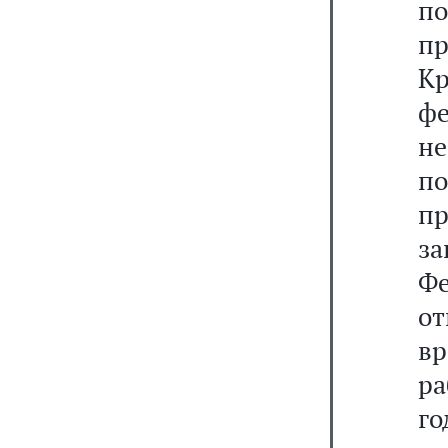
по
п
К
фе
не
п
п
з
Ф
от
в
ра
г