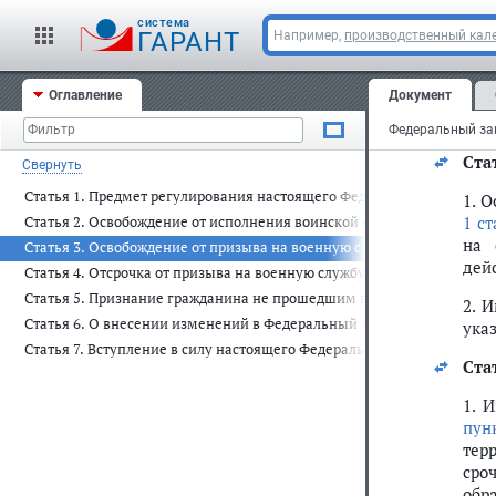
Стат
cистема
ГАРАНТ
Например,
производственный кале
Осв
пун
Оглавление
Документ
вое
стр
Стат
Свернуть
Статья 1. Предмет регулирования настоящего Федерального закона
1. 
1 ст
Статья 2. Освобождение от исполнения воинской обязанности
на 
Статья 3. Освобождение от призыва на военную службу
дей
Статья 4. Отсрочка от призыва на военную службу
Статья 5. Признание гражданина не прошедшим военную службу по 
2. 
Статья 6. О внесении изменений в Федеральный закон "О воинской 
ука
Статья 7. Вступление в силу настоящего Федерального закона
Стат
1. 
пунк
тер
сро
обр