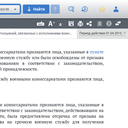
енте
Найти
и комиссариатами признаются лица, указанные в
ли признаны по состоянию здоровья негодными к
с законодательством, действовавшим на территории
Федеральный закон от 30 марта 2015 г. N 58-ФЗ "Об особенностях правового регулирования отношений, связанных с исполнением воинской обязанности отдельными категориями граждан Российской Федерации в связи с принятием в Российскую Федерацию Республики Крым и образованием в составе Российской Федерации новых субъектов - Республики Крым и города федерального значения Севастополя, и внесении изменений в Федеральный закон "О воинской обязанности и военной службе"
Период действия 01.04.2015 - ?
иссариатами признаются лица, указанные в
пункте
военную службу или были освобождены от призыва
ваниям в соответствии с законодательством,
й принадлежности.
ужбу военными комиссариатами признаются лица,
и комиссариатами признаются лица, указанные в
тветствии с законодательством, действовавшим на
и, была предоставлена отсрочка от призыва на
ыва на срочную военную службу для получения