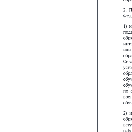
2. 
Фед
1) 
пед
обр
инт
или
обр
Сев
уст
обр
обу
обу
по 
вое
обу
2) 
обр
вст
раб