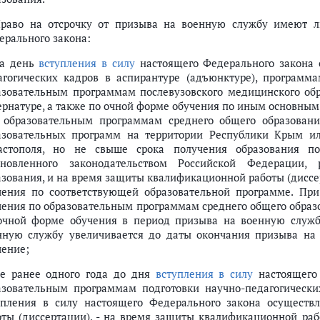
Право на отсрочку от призыва на военную службу имеют 
ерального закона:
на день
вступления в силу
настоящего Федерального закона 
агогических кадров в аспирантуре (адъюнктуре), програм
азовательным программам послевузовского медицинского обр
ернатуре, а также по очной форме обучения по иным основн
 образовательным программам среднего общего образовани
азовательных программ на территории Республики Крым ил
астополя, но не свыше срока получения образования по
ановленного законодательством Российской Федерации
азования, и на время защиты квалификационной работы (диссер
чения по соответствующей образовательной программе. Пр
чения по образовательным программам среднего общего образ
очной форме обучения в период призыва на военную служб
нную службу увеличивается до даты окончания призыва на 
чение;
не ранее одного года до дня
вступления в силу
настоящего 
азовательным программам подготовки научно-педагогически
упления в силу настоящего Федерального закона осущест
оты (диссертации), - на время защиты квалификационной рабо