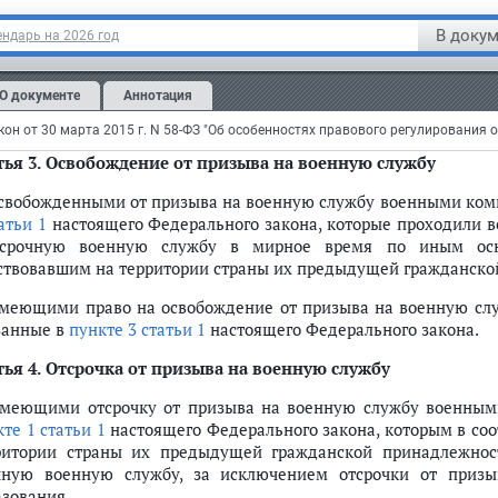
ья 2.
Освобождение от исполнения воинской обязанности
В докум
ндарь на 2026 год
обожденными от исполнения воинской обязанности военным
кте 1 статьи 1
настоящего Федерального закона, которые бы
О документе
Аннотация
нной службе с исключением с воинского учета в соответствии 
аны их предыдущей гражданской принадлежности.
ья 3.
Освобождение от призыва на военную службу
Освобожденными от призыва на военную службу военными ком
атьи 1
настоящего Федерального закона, которые проходили 
срочную военную службу в мирное время по иным осно
ствовавшим на территории страны их предыдущей гражданско
призыву, не имея на то законных оснований
Имеющими право на освобождение от призыва на военную сл
обязанности и военной службе"
занные в
пункте 3 статьи 1
настоящего Федерального закона.
ья 4.
Отсрочка от призыва на военную службу
Имеющими отсрочку от призыва на военную службу военным
те 1 статьи 1
настоящего Федерального закона, которым в соо
ритории страны их предыдущей гражданской принадлежност
чную военную службу, за исключением отсрочки от приз
азования.