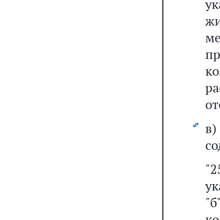
у
ж
м
п
к
р
от
в
со
"2
ук
"б
ко