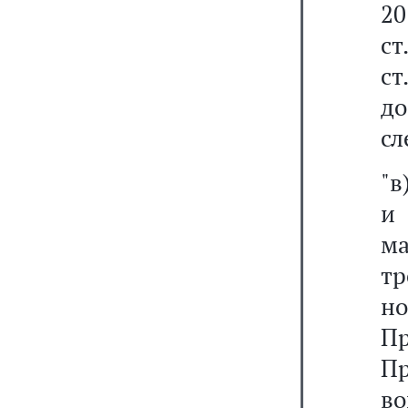
20
ст
ст
д
сл
"в
и
м
т
н
П
Пр
во