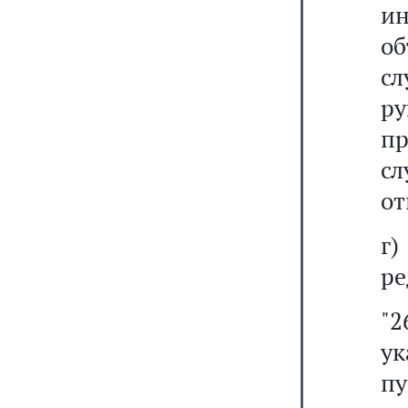
и
об
с
ру
п
с
от
г
ре
"2
ук
пу