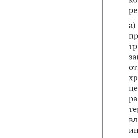
ре
а
п
т
з
о
хр
ц
р
т
в
и