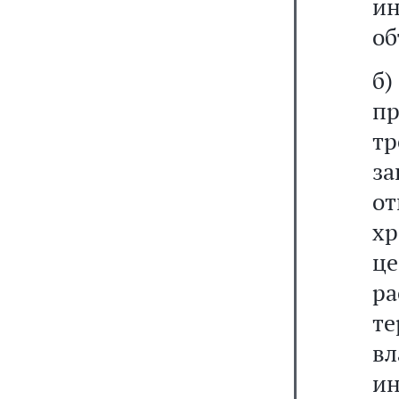
и
об
б
п
т
з
о
хр
ц
р
т
в
и