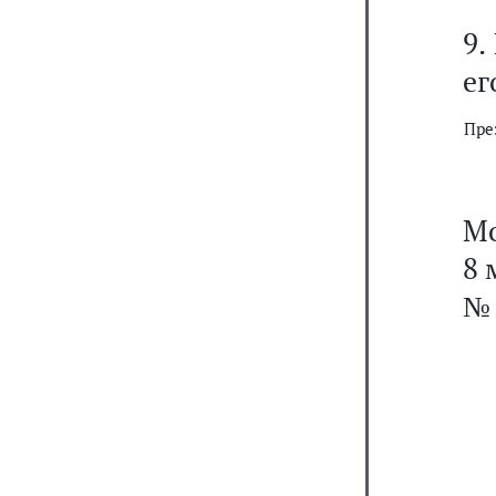
9.
ег
Пре
Мо
8 
№ 