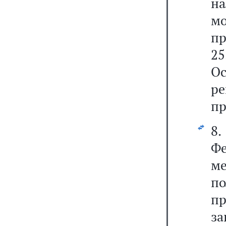
н
мо
пр
2
О
р
пр
8.
Фе
м
п
пр
за