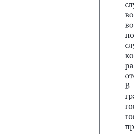
с
во
в
п
с
к
р
от
В 
г
г
г
п