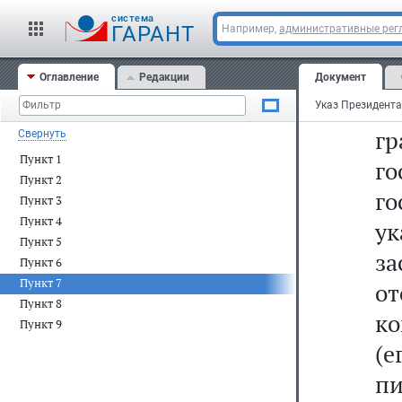
за
cистема
ГАРАНТ
Например,
административные рег
сл
н
Оглавление
Редакции
Документ
г
г
Свернуть
Пункт 1
г
Пункт 2
го
Пункт 3
Пункт 4
у
Пункт 5
за
Пункт 6
Пункт 7
от
Пункт 8
ко
Пункт 9
(е
пи