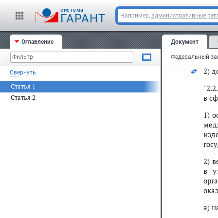
"2.
cистема
Пра
ГАРАНТ
Например,
административные рег
ока
мед
Оглавление
Документ
фак
опр
2) 
Свернуть
Статья 1
"2.
в с
Статья 2
1) 
мед
изд
гос
2) 
в у
орг
ока
а) 