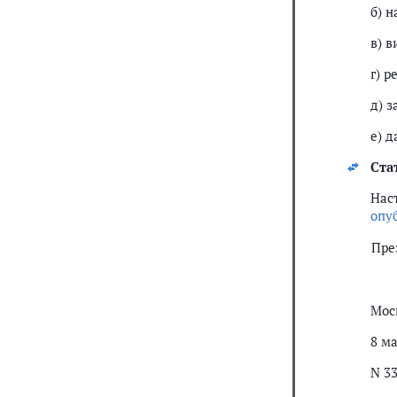
б) 
в) 
г) 
д) 
е) 
Ста
Нас
опу
Пре
Мос
8 ма
N 3