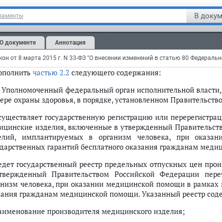
1. Предельные отпускные цены производителей на меди
вительством Российской Федерации перечень медицинских из
В докум
ламенты
зании медицинской помощи в рамках программы государств
ицинской помощи, предельные размеры оптовых надбавок
О документе
Аннотация
тическим отпускным ценам на указанные медицинские изде
еделяются в соответствии с методикой, установленной Правите
дополнить
частью 2.2
следующего содержания:
2. Уполномоченный федеральный орган исполнительной власти
фере охраны здоровья, в порядке, установленном Правительст
осуществляет государственную регистрацию или перерегистра
ицинские изделия, включенные в утвержденный Правительст
елий, имплантируемых в организм человека, при оказ
ударственных гарантий бесплатного оказания гражданам меди
ведет государственный реестр предельных отпускных цен про
твержденный Правительством Российской Федерации пере
анизм человека, при оказании медицинской помощи в рамках 
зания гражданам медицинской помощи. Указанный реестр сод
наименование производителя медицинского изделия;