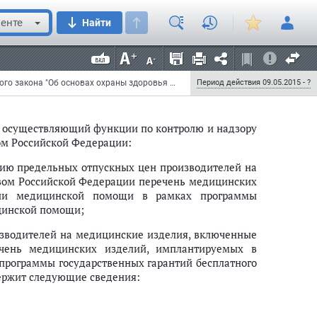
цинские изделия, включенные в утвержденный
делий, имплантируемых в организм человека, при
енте
Найти
енных гарантий бесплатного оказания гражданам
 и предельные размеры розничных надбавок к
лия подлежат государственному регулированию и
льством Российской Федерации.";
Федеральный закон от 8 марта 2015 г. N 33-ФЗ "О внесении изменений в статью 80 Федерального закона "Об основах охраны здоровья граждан в Российской Федерации"
Период действия 09.05.2015 - ?
, осуществляющий функции по контролю и надзору
вом Российской Федерации:
цию предельных отпускных цен производителей на
вом Российской Федерации перечень медицинских
ании медицинской помощи в рамках программы
цинской помощи;
изводителей на медицинские изделия, включенные
чень медицинских изделий, имплантируемых в
программы государственных гарантий бесплатного
ержит следующие сведения: