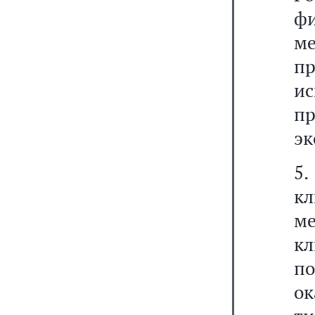
ф
м
п
и
п
эк
5
к
м
к
п
ок