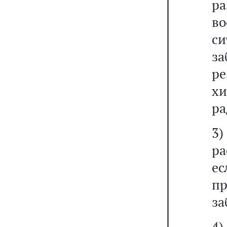
ра
в
с
за
ре
х
ра
3
ра
е
пр
за
4