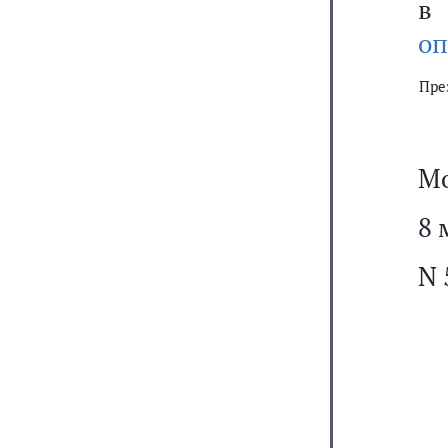
в
оп
Пре
Мо
8 
N 