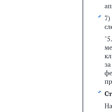
ап
7
сл
"5
м
кл
з
ф
пр
Ст
На