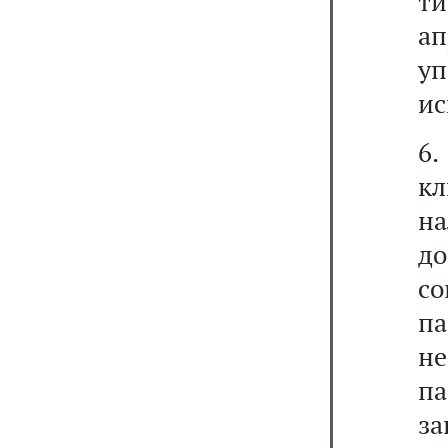
ти
а
у
ис
6
кл
н
д
с
п
н
па
за