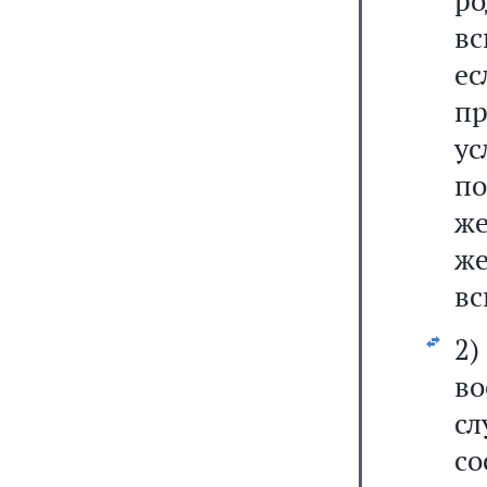
р
вс
е
пр
ус
по
же
ж
вс
2
в
сл
с