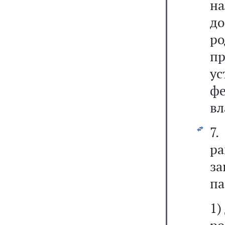
н
д
р
п
у
ф
вл
7
р
з
па
1)