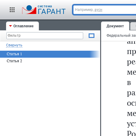
cистема
с
ГАРАНТ
Например,
аусн
к
Оглавление
Документ
п
а
Свернуть
пр
Статья 1
р
Статья 2
ме
в
р
о
м
у
Р