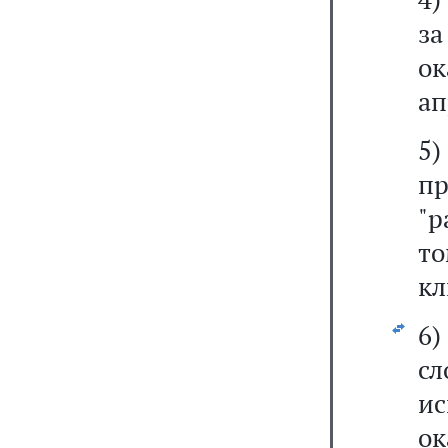
з
о
ап
5
п
"р
т
кл
6
сл
и
о