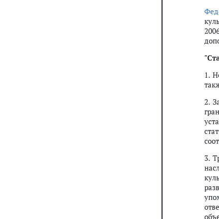
Фед
кул
2006
доп
"
Ста
1. 
так
2. 
гра
уст
ста
соо
3. 
нас
кул
раз
упо
отв
объ