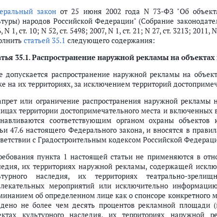
еральный закон
от 25 июня 2002 года N 73-ФЗ "Об объекта
ьтуры) народов Российской Федерации" (Собрание законодатель
, N 1, ст. 10; N 52, ст. 5498; 2007, N 1, ст. 21; N 27, ст. 3213; 2011, 
олнить
статьей 35.1
следующего содержания:
тья 35.1.
Распространение наружной рекламы на объектах 
Не допускается распространение наружной рекламы на объект
же на их территориях, за исключением территорий достоприме
Запрет или ограничение распространения наружной рекламы н
ницах территории достопримечательного места и включенных в
анавливаются соответствующим органом охраны объектов 
тьи 47.6 настоящего Федерального закона, и вносятся в прави
тветствии с Градостроительным кодексом Российской Федерац
Требования пункта 1 настоящей статьи не применяются в отн
ледия, их территориях наружной рекламы, содержащей искл
ьтурного наследия, их территориях театрально-зрелищ
влекательных мероприятий или исключительно информаци
минанием об определенном лице как о спонсоре конкретного 
едено не более чем десять процентов рекламной площади (п
ектах культурного наследия, их территориях наружной р