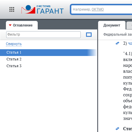
"3.
cистема
нар
ГАРАНТ
Например,
ОКТМО
(па
усл
Оглавление
Документ
нас
ее 
2)
ч
Свернуть
Статья 1
"4.
вкл
Статья 2
нар
Статья 3
вла
поп
кул
Фед
сох
объ
фед
кул
знач
Ста