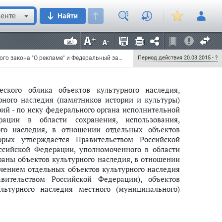
ного наследия (памятниках истории и культуры)
ственный реестр объектов культурного наследия
енте
Найти
ии, их территориях допускается в случаях и на
юня 2002 года N 73-ФЗ "Об объектах культурного
едерации", с соблюдением требований к рекламе и
ном.";
Федеральный закон от 8 марта 2015 г. N 50-ФЗ "О внесении изменений в статью 19 Федерального закона "О рекламе" и Федеральный закон "Об объектах культурного наследия (памятниках истории и культуры) народов Российской Федерации"
Период действия 20.03.2015 - ?
еского облика объектов культурного наследия,
ного наследия (памятников истории и культуры)
рий - по иску федерального органа исполнительной
рации в области сохранения, использования,
ого наследия, в отношении отдельных объектов
орых утверждается Правительством Российской
ссийской Федерации, уполномоченного в области
раны объектов культурного наследия, в отношении
ючением отдельных объектов культурного наследия
вительством Российской Федерации), объектов
льтурного наследия местного (муниципального)