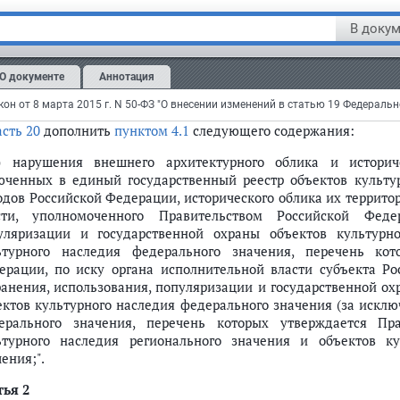
1. Распространение наружной рекламы на объектах культур
одов Российской Федерации, включенных в единый государ
В докум
мятников истории и культуры) народов Российской Федерац
овиях, которые предусмотрены Федеральным законом от 25 и
О документе
Аннотация
ледия (памятниках истории и культуры) народов Российской Ф
распространению, установленных настоящим Федеральным зако
асть 20
дополнить
пунктом 4.1
следующего содержания:
1) нарушения внешнего архитектурного облика и историч
юченных в единый государственный реестр объектов культур
одов Российской Федерации, исторического облика их террито
сти, уполномоченного Правительством Российской Феде
уляризации и государственной охраны объектов культурн
ьтурного наследия федерального значения, перечень кот
ерации, по иску органа исполнительной власти субъекта Ро
ранения, использования, популяризации и государственной ох
ектов культурного наследия федерального значения (за искл
ерального значения, перечень которых утверждается Пра
ьтурного наследия регионального значения и объектов ку
ения;".
тья 2