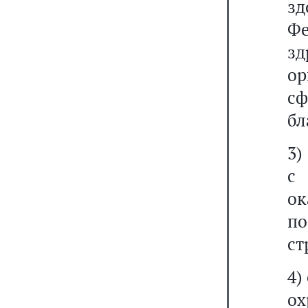
з
Фе
з
ор
с
бл
3)
с
ок
п
ст
4)
ох