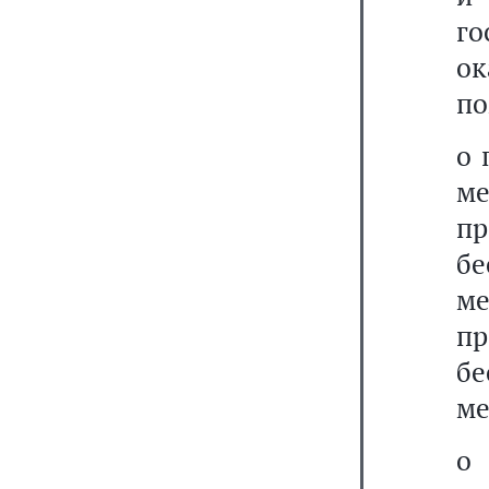
го
о
по
о 
ме
пр
б
ме
пр
б
ме
о 