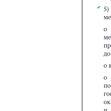
5
ме
о 
м
п
до
о 
о 
п
го
ок
и