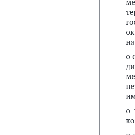
ме
т
го
ок
на
о 
д
ме
пе
им
о 
ко
о 