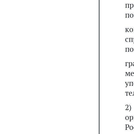
п
по
ко
сп
по
гр
м
у
те
2)
ор
Ро