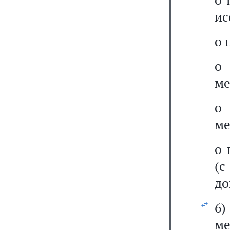
ис
о 
о
ме
о
ме
о 
(
до
6
м