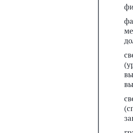
фи
фа
м
до
св
(
вы
вы
св
(
за
г