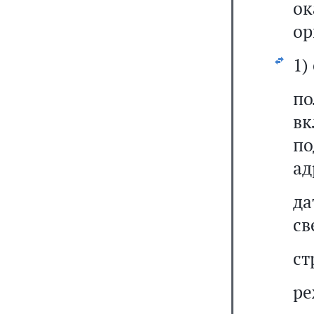
о
ор
1)
по
в
по
ад
д
св
ст
ре