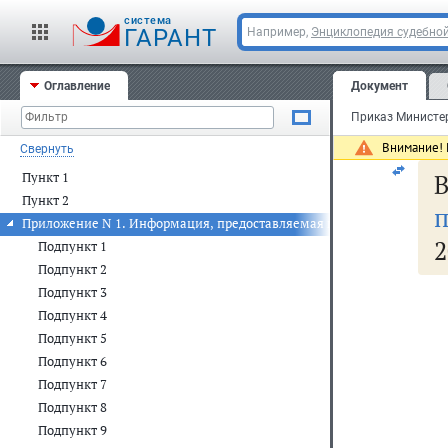
cистема
ГАРАНТ
Например,
Энциклопедия судебной
За
фе
Оглавление
Документ
Ре
Внимание! 
Свернуть
В
Пункт 1
Пункт 2
Приложение N 1. Информация, предоставляемая медицинскими орга
2
Подпункт 1
Подпункт 2
Подпункт 3
Подпункт 4
Подпункт 5
Подпункт 6
Подпункт 7
Подпункт 8
Подпункт 9