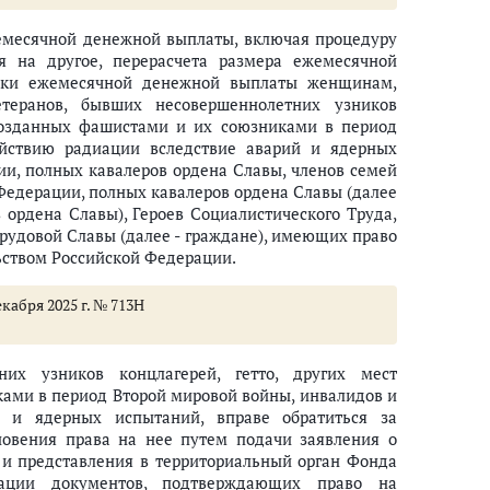
емесячной денежной выплаты, включая процедуру
 на другое, перерасчета размера ежемесячной
авки ежемесячной денежной выплаты женщинам,
етеранов, бывших несовершеннолетних узников
 созданных фашистами и их союзниками в период
ействию радиации вследствие аварий и ядерных
ии, полных кавалеров ордена Славы, членов семей
 Федерации, полных кавалеров ордена Славы (далее
 ордена Славы), Героев Социалистического Труда,
рудовой Славы (далее - граждане), имеющих право
ьством Российской Федерации.
кабря 2025 г. № 713Н
их узников концлагерей, гетто, других мест
ами в период Второй мировой войны, инвалидов и
й и ядерных испытаний, вправе обратиться за
овения права на нее путем подачи заявления о
 и представления в территориальный орган Фонда
рации документов, подтверждающих право на