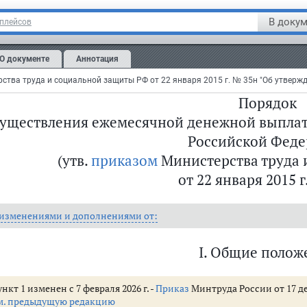
истр
В докум
тплейсов
егистрировано в Минюсте РФ 19 февраля 2015 г.
О документе
Аннотация
истрационный № 36117
Порядок
уществления ежемесячной денежной выплат
Российской Фед
категориям граждан в Российской Федерации
(утв.
приказом
Министерства труда 
от 22 января 2015 г
ования на другое и перерасчета размера ежемесячной денежной выплаты 
ежной выплаты (п.п. 12 - 26)
 изменениями и дополнениями от:
I. Общие полож
нкт 1 изменен с 7 февраля 2026 г. -
Приказ
Минтруда России от 17 де
м. предыдущую редакцию