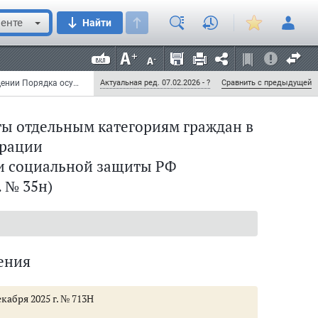
М.A. Топилин
енте
Найти
Приказ Министерства труда и социальной защиты РФ от 22 января 2015 г. № 35н "Об утверждении Порядка осуществления ежемесячной денежной выплаты отдельным категориям граждан в Российской Федерации" (с изменениями и дополнениями)
Актуальная ред. 07.02.2026 - ?
Сравнить с предыдущей
ы отдельным категориям граждан в
ерации
и социальной защиты РФ
. № 35н)
(п.п. 9 - 11)
ения
кабря 2025 г. № 713Н