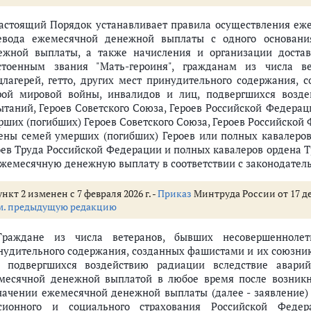
Настоящий Порядок устанавливает правила осуществления еж
евода ежемесячной денежной выплаты с одного основания
ежной выплаты, а также начисления и организации дост
стоенным звания "Мать-героиня", гражданам из числа в
цлагерей, гетто, других мест принудительного содержания,
рой мировой войны, инвалидов и лиц, подвергшихся возд
ытаний, Героев Советского Союза, Героев Российской Федерац
рших (погибших) Героев Советского Союза, Героев Российской
лены семей умерших (погибших) Героев или полных кавалеров
оев Труда Российской Федерации и полных кавалеров ордена Т
ежемесячную денежную выплату в соответствии с законодател
нкт 2 изменен с 7 февраля 2026 г. -
Приказ
Минтруда России от 17 де
м. предыдущую редакцию
Граждане из числа ветеранов, бывших несовершеннолетн
нудительного содержания, созданных фашистами и их союзник
, подвергшихся воздействию радиации вследствие авари
месячной денежной выплатой в любое время после возникн
начении ежемесячной денежной выплаты (далее - заявление)
сионного и социального страхования Российской Феде