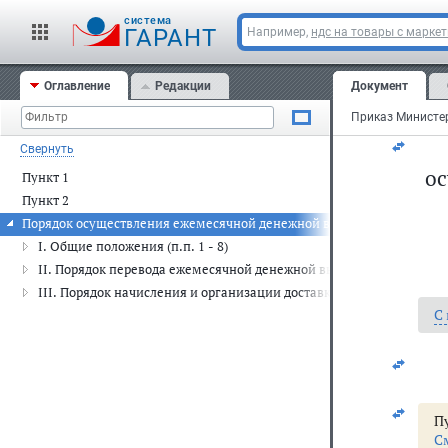
Мин
cистема
ГАРАНТ
Например,
ндс на товары с марке
Зар
Оглавление
Редакции
Документ
Рег
Свернуть
ос
Пункт 1
Пункт 2
Порядок осуществления ежемесячной денежной выплаты отдельным 
I. Общие положения (п.п. 1 - 8)
II. Порядок перевода ежемесячной денежной выплаты с одного осн
III. Порядок начисления и организации доставки ежемесячной ден
С
Пу
С