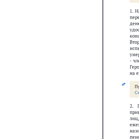
1. 
пер
ден
удо
кон
Вто
исп
уме
- ч
Гер
на 
Пу
С
2. 
при
лиц
еже
наз
пен