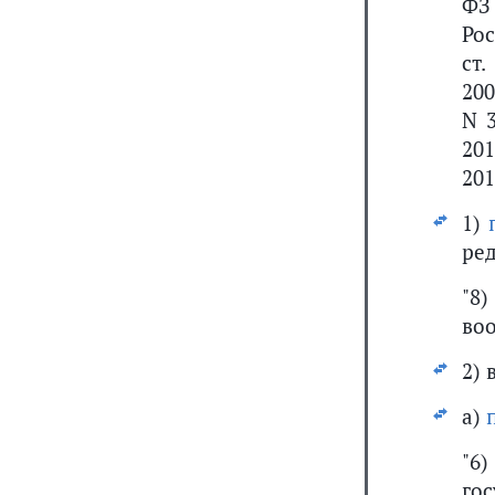
ФЗ
Рос
ст.
200
N 3
201
201
1)
ре
"8
воо
2) 
а)
"6
го