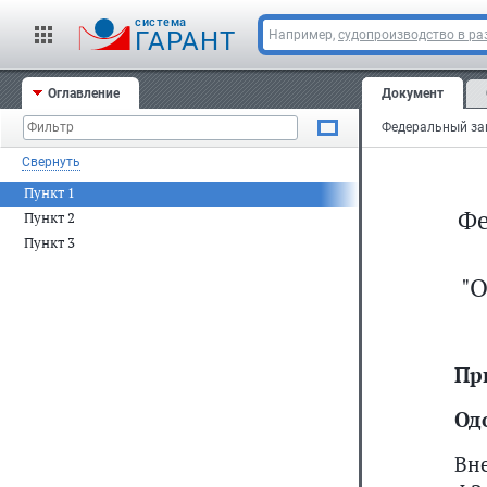
cистема
ГАРАНТ
Например,
судопроизводство в ра
Оглавление
Документ
Свернуть
Пункт 1
Фе
Пункт 2
Пункт 3
"
Пр
Од
Вн