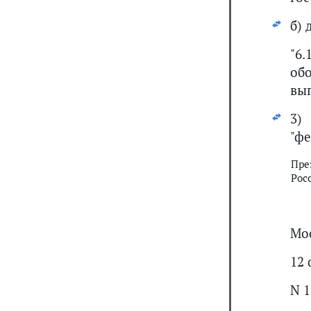
б)
"6
об
вы
3
"ф
Пре
Рос
Мо
12 
N 