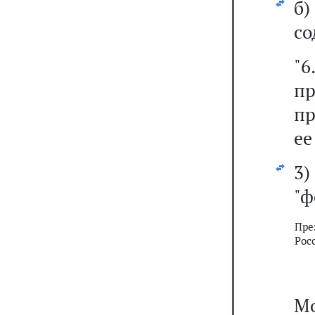
б)
со
"
п
пр
ее
3)
"ф
Пре
Рос
Мо