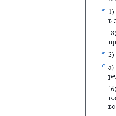
1
в 
"
пр
2)
а
ре
"6
г
во