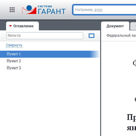
cистема
ГАРАНТ
Например,
аусн
Оглавление
Документ
Свернуть
Пункт 1
Пункт 2
Пункт 3
П
ян