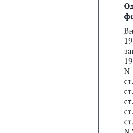
О
фе
В
19
за
19
N 
ст
ст
ст
ст
ст
N 