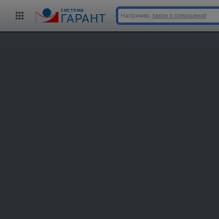
cистема
ГАРАНТ
Например,
закон о спецоценке