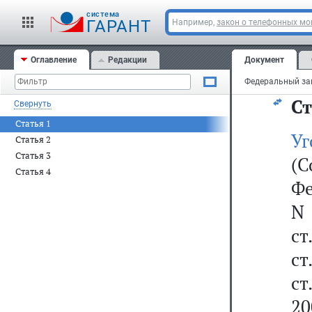
ян
cистема
ГАРАНТ
Например,
закон о телефонных м
О
Оглавление
Редакции
Документ
ян
Ст
Свернуть
Статья 1
Уг
Статья 2
Статья 3
(С
Статья 4
Фе
N 
ст
ст
ст
20