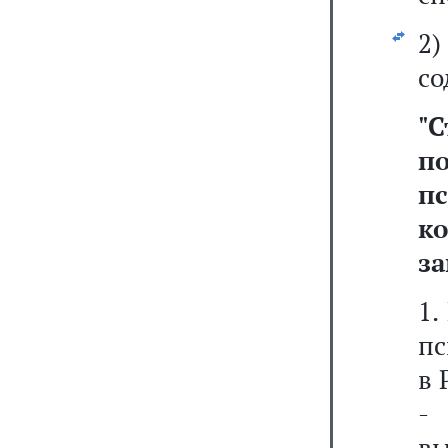
2
со
"
С
п
п
к
з
1.
пс
в 
-
в