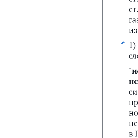
ст
г
из
1
сл
"
н
п
с
п
н
пс
в 