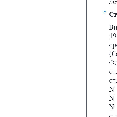
лет
Ст
Вн
1
ср
(С
Фе
ст
ст
N 
N 
N 
ст