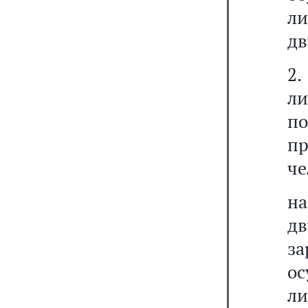
ли
дв
2.
ли
п
п
че
н
д
з
ос
ли