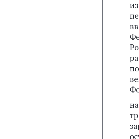
из
пе
в
Ф
Ро
р
п
ве
Фе
н
тр
з
ос