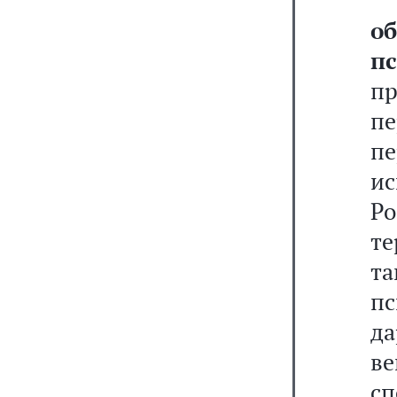
о
п
п
п
п
и
Р
т
та
п
да
в
сп