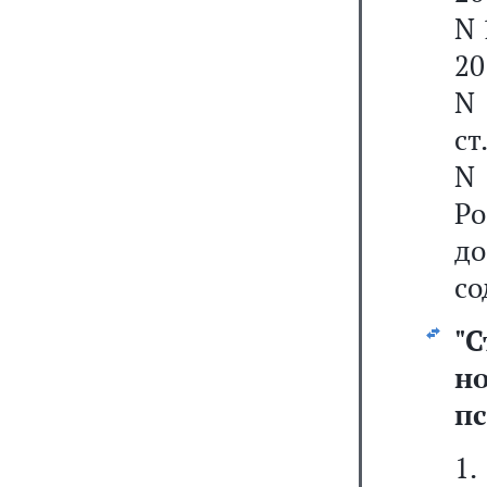
N 
20
N 
ст
N 
Ро
д
со
"
С
н
п
1