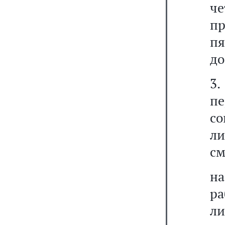
че
пр
пя
до
3
пе
с
л
см
н
р
л