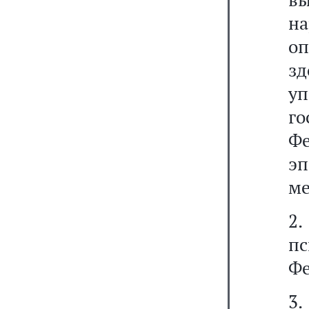
на
о
з
у
г
Фе
э
ме
2.
п
Фе
3.