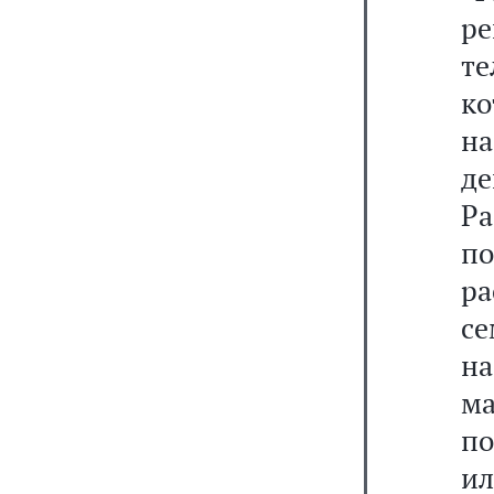
р
те
ко
на
де
Ра
п
р
с
н
м
по
ил