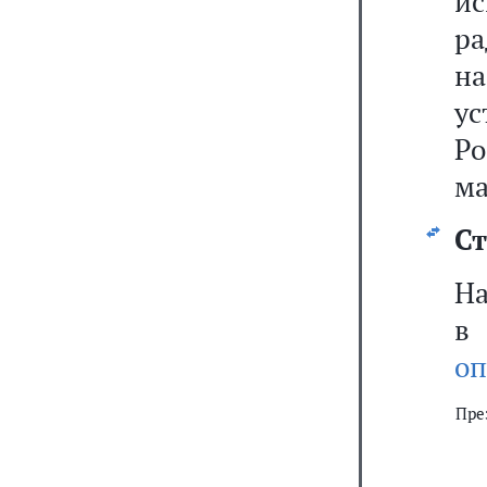
и
ра
на
у
Р
ма
Ст
На
в
оп
Пре