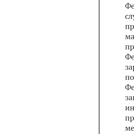
Фе
с
пр
м
п
Ф
за
п
Фе
за
ин
п
м