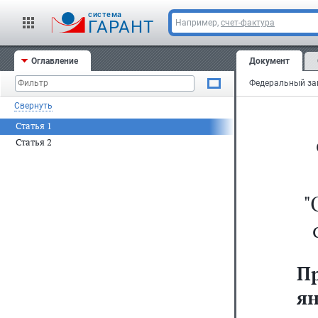
cистема
ГАРАНТ
Например,
счет-фактура
Оглавление
Документ
Свернуть
Статья 1
Статья 2
"
П
ян