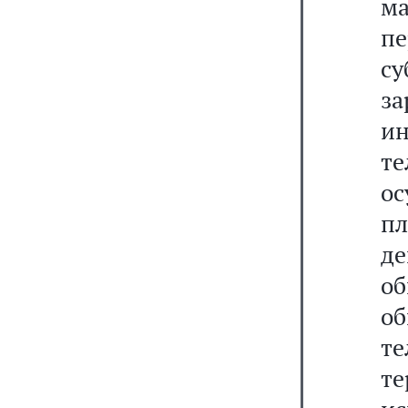
ма
п
с
з
и
т
о
пл
де
о
о
т
т