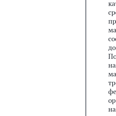
к
с
пр
м
с
д
П
н
м
т
ф
ор
н