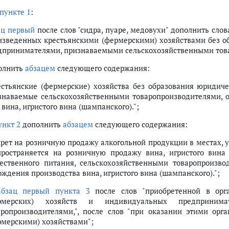
пункте 1
:
ац первый
после слов "сидра, пуаре, медовухи" дополнить слова
изведенных крестьянскими (фермерскими) хозяйствами без о
дпринимателями, признаваемыми сельскохозяйственными тов
олнить
абзацем
следующего содержания:
естьянские (фермерские) хозяйства без образования юридич
знаваемые сельскохозяйственными товаропроизводителями,
вина, игристого вина (шампанского).";
ункт 2
дополнить
абзацем
следующего содержания:
прет на розничную продажу алкогольной продукции в местах, 
пространяется на розничную продажу вина, игристого вина 
ественного питания, сельскохозяйственными товаропроизв
ождения производства вина, игристого вина (шампанского).";
абзац первый пункта 3
после слов "приобретенной в орга
рмерских) хозяйств и индивидуальных предпринимат
аропроизводителями,", после слов "при оказании этими орг
рмерскими) хозяйствами";