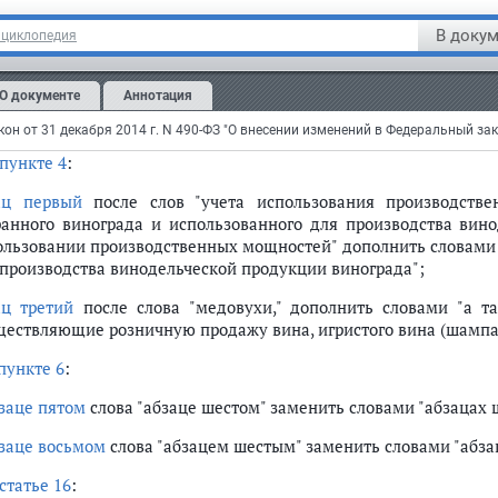
анизации, осуществляющие производство винодельческой про
В докум
нциклопедия
ащищенным наименованием места происхождения и полн
ществлять учет и декларирование объема винограда, исп
О документе
Аннотация
дукции с защищенным географическим указанием, с защи
ного цикла производства дистиллятов.";
пункте 4
:
ац первый
после слов "учета использования производстве
ранного винограда и использованного для производства вино
ользовании производственных мощностей" дополнить словами "
 производства винодельческой продукции винограда";
ац третий
после слова "медовухи," дополнить словами "а та
ществляющие розничную продажу вина, игристого вина (шампан
пункте 6
:
заце пятом
слова "абзаце шестом" заменить словами "абзацах 
заце восьмом
слова "абзацем шестым" заменить словами "абз
статье 16
: