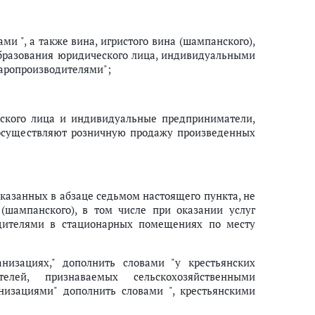
ми ", а также вина, игристого вина (шампанского),
бразования юридического лица, индивидуальными
аропроизводителями";
еского лица и индивидуальные предприниматели,
 осуществляют розничную продажу произведенных
указанных в абзаце седьмом настоящего пункта, не
(шампанского), в том числе при оказании услуг
одителями в стационарных помещениях по месту
низациях," дополнить словами "у крестьянских
елей, признаваемых сельскохозяйственными
анизациями" дополнить словами ", крестьянскими