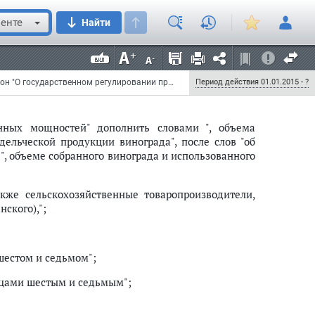
дукции с защищенным географическим указанием,
енте
Найти
ый цикл производства дистиллятов, обязаны
ользованного для производства винодельческой
щенным наименованием места происхождения и
Федеральный закон от 31 декабря 2014 г. N 490-ФЗ "О внесении изменений в Федеральный закон "О государственном регулировании производства и оборота этилового спирта, алкогольной и спиртосодержащей продукции и об ограничении потребления (распития) алкогольной продукции" и внесении изменений в отдельные законодательные акты Российской Федерации"
Период действия 01.01.2015 - ?
нных мощностей" дополнить словами ", объема
дельческой продукции винограда", после слов "об
, объеме собранного винограда и использованного
кже сельскохозяйственные товаропроизводители,
ского),";
шестом и седьмом";
ацами шестым и седьмым";