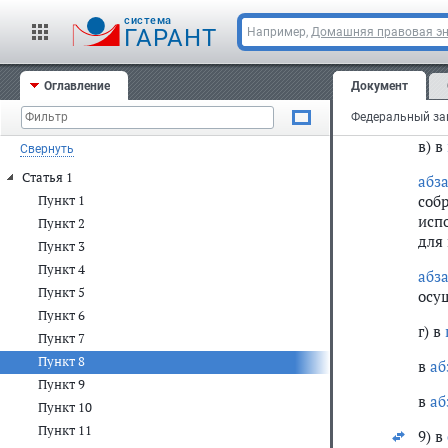
cистема
Орг
ГАРАНТ
Например,
Домашняя правовая э
с з
осу
Оглавление
Документ
про
пол
в) в
Свернуть
Статья 1
абз
соб
Пункт 1
исп
Пункт 2
для
Пункт 3
Пункт 4
абз
Пункт 5
осу
Пункт 6
г) в
Пункт 7
Пункт 8
в
аб
Пункт 9
в
аб
Пункт 10
Пункт 11
9) в