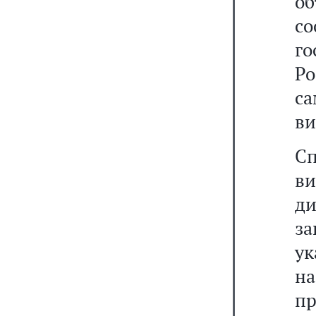
о
с
г
Ро
с
ви
С
в
ди
з
у
н
п