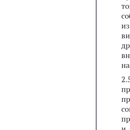
т
со
и
в
д
в
на
2
пр
п
с
пр
и