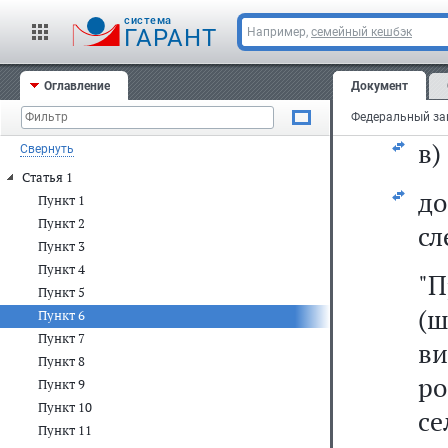
п
cистема
г
ГАРАНТ
Например,
семейный кешбэк
з
Оглавление
Документ
пр
в)
Свернуть
Статья 1
д
Пункт 1
Пункт 2
сл
Пункт 3
Пункт 4
"
Пункт 5
(
Пункт 6
Пункт 7
в
Пункт 8
ро
Пункт 9
Пункт 10
се
Пункт 11