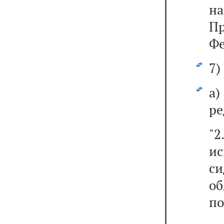
н
П
Фе
7)
а
ре
"
ис
с
об
по