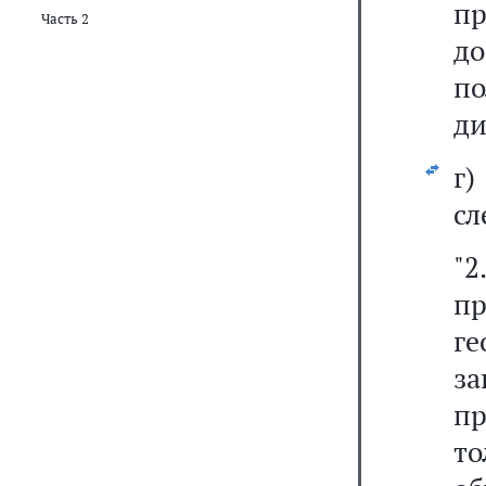
п
Часть 2
до
по
ди
г
сл
"
п
г
з
п
т