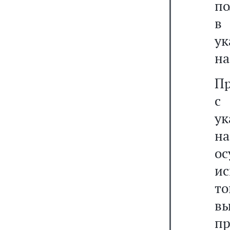
по
в 
ук
на
Пр
с
у
н
о
и
то
в
п