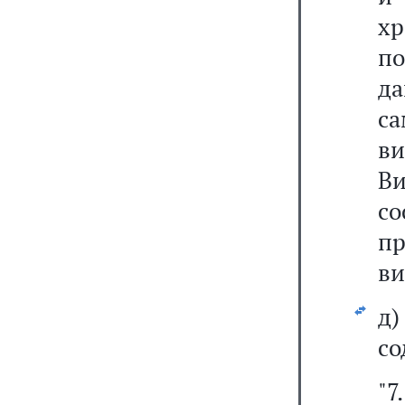
х
п
д
с
в
В
с
п
ви
д
со
"7