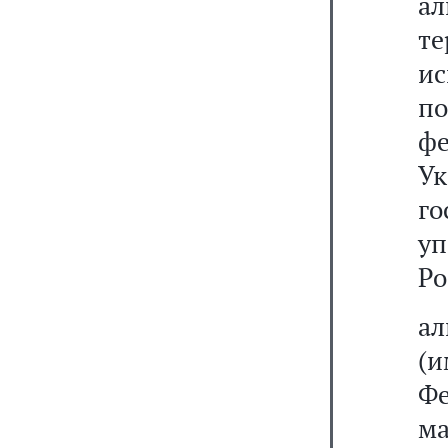
ал
те
и
по
ф
У
г
у
Ро
а
(
Ф
м