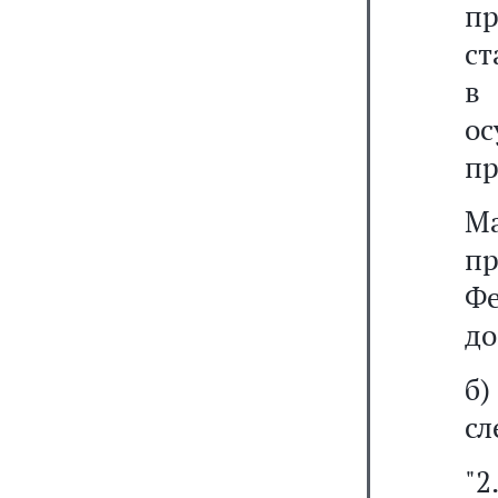
пр
ст
в 
о
пр
Ма
п
Ф
до
б
сл
"