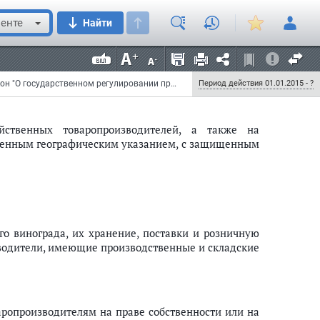
енте
Найти
денных крестьянскими (фермерскими) хозяйствами,
кохозяйственными товаропроизводителями, из
д.";
Федеральный закон от 31 декабря 2014 г. N 490-ФЗ "О внесении изменений в Федеральный закон "О государственном регулировании производства и оборота этилового спирта, алкогольной и спиртосодержащей продукции и об ограничении потребления (распития) алкогольной продукции" и внесении изменений в отдельные законодательные акты Российской Федерации"
Период действия 01.01.2015 - ?
яйственных товаропроизводителей, а также на
щенным географическим указанием, с защищенным
ого винограда, их хранение, поставки и розничную
водители, имеющие производственные и складские
ропроизводителям на праве собственности или на