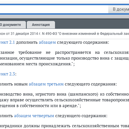
олнить новым
абзацем вторым
следующего содержания:
В докум
ъем реализации вина, игристого вина (шампанского), произве
ивидуальными предпринимателями, признаваемыми сельс
твенного винограда, не может превышать 5 000 декалитров в го
О документе
Аннотация
ац второй считать
абзацем третьим
;
ункт 2.1
дополнить
абзацем
следующего содержания:
азанное требование не распространяется на сельскохоз
анизации, осуществляющие только производство вина с защи
менованием места происхождения.";
ункт 2.3
:
олнить новым
абзацем третьим
следующего содержания:
оизводство вина, игристого вина (шампанского) из собственн
дажу вправе осуществлять сельскохозяйственные товаропроиз
ещения в собственности или в аренде.";
олнить
абзацем четвертым
следующего содержания:
ноградники должны принадлежать сельскохозяйственным това