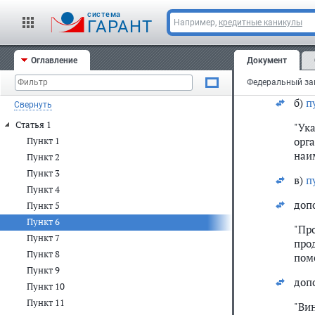
доп
cистема
ГАРАНТ
Например,
кредитные каникулы
"Об
инд
собс
Оглавление
Документ
абз
б)
п
Свернуть
Статья 1
"Ук
орг
Пункт 1
наи
Пункт 2
Пункт 3
в)
п
Пункт 4
доп
Пункт 5
Пункт 6
"Пр
Пункт 7
про
Пункт 8
пом
Пункт 9
доп
Пункт 10
Пункт 11
"Ви