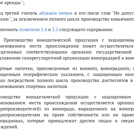
е аренды.";
ац третий считать
абзацем пятым
и его после слов "Не допус
вами ", за исключением полного цикла производства коньячного
дополнить
пунктами 2.4
и
2.5
следующего содержания:
4. Производство винодельческой продукции с защищен
менованием места происхождения может осуществляться 
еделенных соответствующими органами государственной
дложению саморегулируемой организации виноградарей и вин
ртные напитки, произведенные из винного, виноградного, к
ищенным географическим указанием, с защищенным наим
ько посредством полного цикла производства дистиллятов в 
менованиях спиртных напитков.
изводство винодельческой продукции с защищенным
менованием места происхождения осуществляется организ
аропроизводителей) из винограда, выращенного на виног
аропроизводителям на праве собственности или на прав
оградниках, которые принадлежат другим лицам и сведе
аждений.