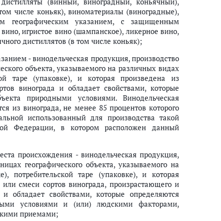
 дистилляты (винный, виноградный, коньячный),
том числе коньяк), виноматериалы (виноградные),
ым географическим указанием, с защищенным
вино, игристое вино (шампанское), ликерное вино,
чного дистиллятов (в том числе коньяк);
занием - винодельческая продукция, производство
ческого объекта, указываемого на различных видах
ской таре (упаковке), и которая произведена из
тов винограда и обладает свойствами, которые
бъекта природными условиями. Винодельческая
я из винограда, не менее 85 процентов которого
тальной использованный для производства такой
кой Федерации, в котором расположен данный
ста происхождения - винодельческая продукция,
аницах географического объекта, указываемого на
е), потребительской таре (упаковке), и которая
или смеси сортов винограда, произрастающего и
, и обладает свойствами, которые определяются
ными условиями и (или) людскими факторами,
скими приемами;