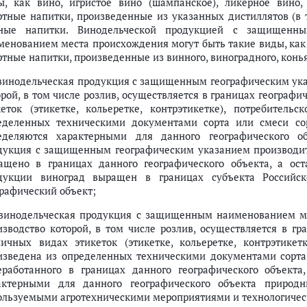
ы, как вино, игристое вино (шампанское), ликерное вино,
ртные напитки, произведенные из указанных дистиллятов (в 
ные напитки. Винодельческой продукцией с защищенн
менованием места происхождения могут быть такие виды, как 
ртные напитки, произведенные из винного, виноградного, конья
 винодельческая продукция с защищенным географическим ука
орой, в том числе розлив, осуществляется в границах географи
кеток (этикетке, кольеретке, контрэтикетке), потребитель
еделенных техническими документами сорта или смеси сор
еделяются характерными для данного географического о
дукция с защищенным географическим указанием производитс
ащено в границах данного географического объекта, а ос
дукции виноград выращен в границах субъекта Российс
графический объект;
 винодельческая продукция с защищенным наименованием ме
изводство которой, в том числе розлив, осуществляется в гр
личных видах этикеток (этикетке, кольеретке, контрэтикетк
изведена из определенных техническими документами сорта 
еработанного в границах данного географического объекта
актерными для данного географического объекта природ
ользуемыми агротехническими мероприятиями и технологиче