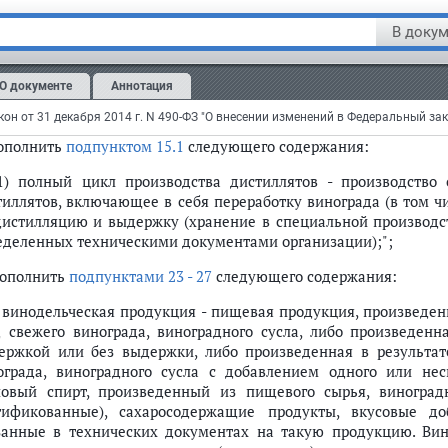
дополнить
подпунктом 13.4
следующего содержания:
В докум
.4) виноградное сусло - пищевое сырье с содержанием этило
дукции, получаемое из ягод свежего винограда самопроизво
ления, отделения гребней, стекания, прессования;";
О документе
Аннотация
подпункте 15
слово "организацией" исключить;
дополнить
подпунктом 15.1
следующего содержания:
.1) полный цикл производства дистиллятов - производство 
тиллятов, включающее в себя переработку винограда (в том ч
дистилляцию и выдержку (хранение в специальной производст
еделенных техническими документами организации);";
дополнить
подпунктами 23 - 27
следующего содержания:
) винодельческая продукция - пищевая продукция, произведен
д свежего винограда, виноградного сусла, либо произведен
ержкой или без выдержки, либо произведенная в результат
ограда, виноградного сусла с добавлением одного или не
ловый спирт, произведенный из пищевого сырья, виноград
тификованные), сахаросодержащие продукты, вкусовые доб
занные в технических документах на такую продукцию. Вин