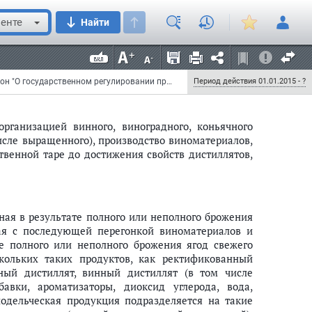
енте
Найти
вого спирта не более 1 процента объема готовой
льно или с использованием физических приемов -
Федеральный закон от 31 декабря 2014 г. N 490-ФЗ "О внесении изменений в Федеральный закон "О государственном регулировании производства и оборота этилового спирта, алкогольной и спиртосодержащей продукции и об ограничении потребления (распития) алкогольной продукции" и внесении изменений в отдельные законодательные акты Российской Федерации"
Период действия 01.01.2015 - ?
организацией винного, виноградного, коньячного
исле выращенного), производство виноматериалов,
венной таре до достижения свойств дистиллятов,
ная в результате полного или неполного брожения
ная с последующей перегонкой виноматериалов и
е полного или неполного брожения ягод свежего
скольких таких продуктов, как ректификованный
ный дистиллят, винный дистиллят (в том числе
авки, ароматизаторы, диоксид углерода, вода,
одельческая продукция подразделяется на такие