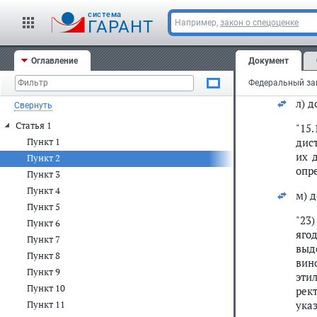
и) 
cистема
ГАРАНТ
Например,
закон о спецоценке
"13
про
дроб
Оглавление
Документ
к) в
л) 
Свернуть
Статья 1
"15
дис
Пункт 1
их 
Пункт 2
опр
Пункт 3
Пункт 4
м) 
Пункт 5
"23
Пункт 6
яго
Пункт 7
выд
Пункт 8
вин
Пункт 9
эти
Пункт 10
рек
ука
Пункт 11