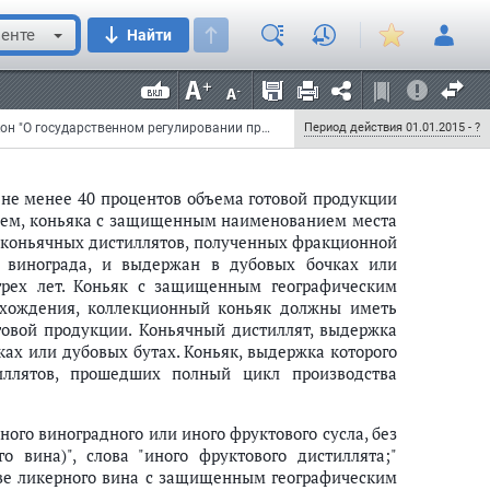
енте
Найти
оньяк";
Федеральный закон от 31 декабря 2014 г. N 490-ФЗ "О внесении изменений в Федеральный закон "О государственном регулировании производства и оборота этилового спирта, алкогольной и спиртосодержащей продукции и об ограничении потребления (распития) алкогольной продукции" и внесении изменений в отдельные законодательные акты Российской Федерации"
Период действия 01.01.2015 - ?
а не менее 40 процентов объема готовой продукции
ием, коньяка с защищенным наименованием места
з коньячных дистиллятов, полученных фракционной
з винограда, и выдержан в дубовых бочках или
трех лет. Коньяк с защищенным географическим
хождения, коллекционный коньяк должны иметь
товой продукции. Коньячный дистиллят, выдержка
ках или дубовых бутах. Коньяк, выдержка которого
тиллятов, прошедших полный цикл производства
ого виноградного или иного фруктового сусла, без
 вина)", слова "иного фруктового дистиллята;"
тве ликерного вина с защищенным географическим