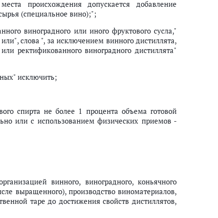
места происхождения допускается добавление
сырья (специальное вино);";
нного виноградного или иного фруктового сусла,"
ли", слова ", за исключением винного дистиллята,
 или ректификованного виноградного дистиллята"
иных" исключить;
вого спирта не более 1 процента объема готовой
льно или с использованием физических приемов -
организацией винного, виноградного, коньячного
исле выращенного), производство виноматериалов,
венной таре до достижения свойств дистиллятов,