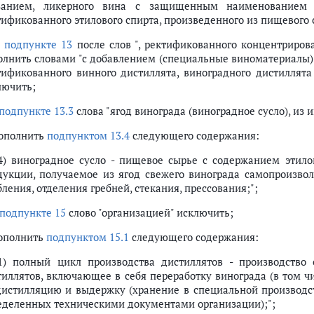
занием, ликерного вина с защищенным наименованием 
тификованного этилового спирта, произведенного из пищевого 
в
подпункте 13
после слов ", ректификованного концентрирова
олнить словами "с добавлением (специальные виноматериалы) и
тификованного винного дистиллята, виноградного дистиллята
лючить;
подпункте 13.3
слова "ягод винограда (виноградное сусло), из 
дополнить
подпунктом 13.4
следующего содержания:
.4) виноградное сусло - пищевое сырье с содержанием этило
дукции, получаемое из ягод свежего винограда самопроизво
ления, отделения гребней, стекания, прессования;";
подпункте 15
слово "организацией" исключить;
дополнить
подпунктом 15.1
следующего содержания:
.1) полный цикл производства дистиллятов - производство 
тиллятов, включающее в себя переработку винограда (в том ч
дистилляцию и выдержку (хранение в специальной производст
еделенных техническими документами организации);";