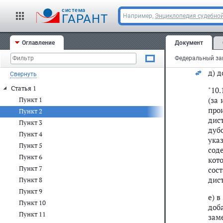
а) в
cистема
ГАРАНТ
Например,
Энциклопедия судебной
б) в
в) в
Оглавление
Документ
г)
п
д) 
Свернуть
Статья 1
"10
(за
Пункт 1
про
Пункт 2
дис
Пункт 3
дуб
Пункт 4
ука
Пункт 5
сод
Пункт 6
кот
Пункт 7
сос
дист
Пункт 8
Пункт 9
е) в
Пункт 10
доб
Пункт 11
зам