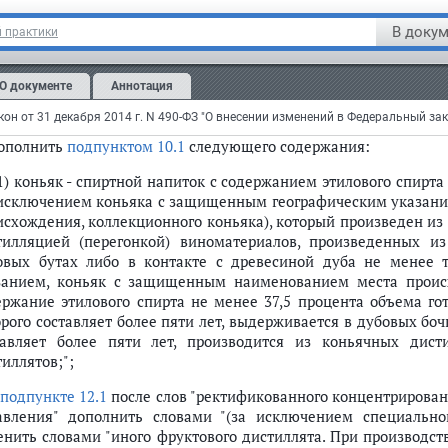
подпункте 3
цифры "1,5" заменить цифрами "0,5";
В докум
 практики
подпункте 4
цифры "1,5" заменить цифрами "0,5";
подпункте 5
цифры "1,5" заменить цифрами "0,5";
О документе
Аннотация
одпункт 7
после слов "(в том числе водка" дополнить словом ", к
дополнить
подпунктом 10.1
следующего содержания:
.1) коньяк - спиртной напиток с содержанием этилового спирт
 исключением коньяка с защищенным географическим указан
исхождения, коллекционного коньяка), который произведен и
тилляцией (перегонкой) виноматериалов, произведенных и
овых бутах либо в контакте с древесиной дуба не менее 
занием, коньяк с защищенным наименованием места проис
ержание этилового спирта не менее 37,5 процента объема го
орого составляет более пяти лет, выдерживается в дубовых боч
тавляет более пяти лет, производится из коньячных дис
иллятов;";
подпункте 12.1
после слов "ректификованного концентрированн
авления" дополнить словами "(за исключением специального
енить словами "иного фруктового дистиллята. При производс