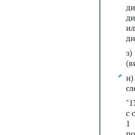
ди
ди
и
ди
з)
(в
и
сл
"1
с 
1 
по