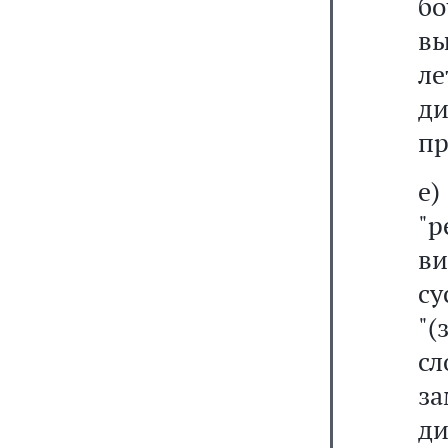
б
вы
л
д
пр
е
"р
в
су
"(
сл
з
ди