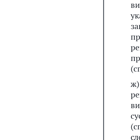
в
у
з
пр
р
п
(с
ж
ре
в
су
(
с