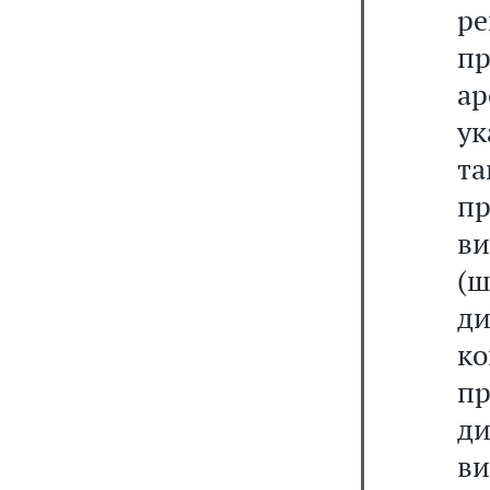
р
п
ар
ук
т
п
в
(
д
к
п
д
ви