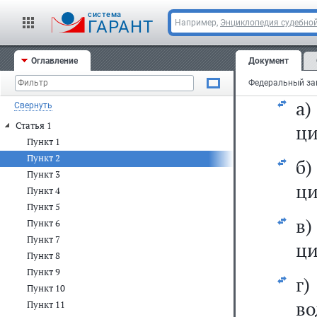
по
cистема
ГАРАНТ
Например,
Энциклопедия судебной
пр
Оглавление
Документ
2)
а
Свернуть
Статья 1
ци
Пункт 1
Пункт 2
б
Пункт 3
ци
Пункт 4
Пункт 5
в
Пункт 6
Пункт 7
ци
Пункт 8
Пункт 9
г
Пункт 10
во
Пункт 11