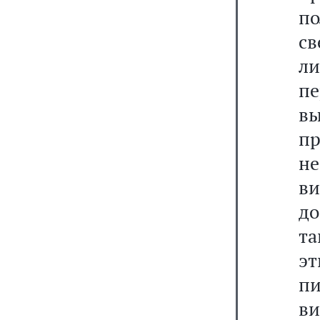
по
св
л
п
в
пр
н
в
д
та
э
пи
в