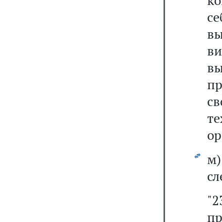
ко
се
в
в
в
пр
с
т
ор
м
сл
"2
пр