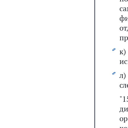
са
ф
о
пр
к
ис
л
сл
"
д
ор