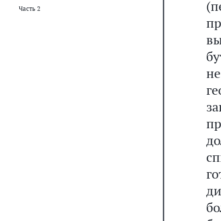
(
Часть 2
п
вы
бу
не
г
з
пр
д
сп
г
ди
бо