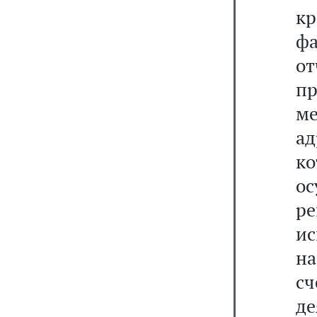
кр
ф
о
п
ме
а
к
ос
р
ис
на
с
д