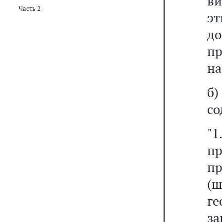
в
Часть 2
эт
до
п
на
б
со
"
п
п
(
г
з