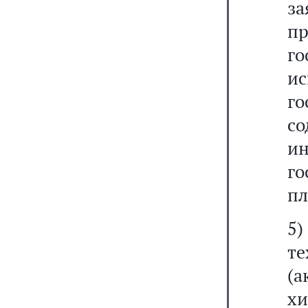
з
п
г
и
г
с
и
г
пл
5
т
(
х