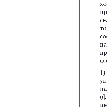
х
п
се
т
со
н
п
сл
1
ук
н
(ф
им