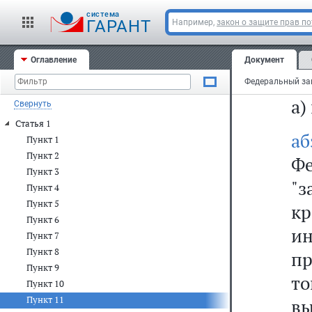
д
cистема
ГАРАНТ
Например,
закон о защите прав п
за
Оглавление
Документ
11
а)
Свернуть
Статья 1
а
Пункт 1
Пункт 2
Фе
Пункт 3
"з
Пункт 4
Пункт 5
кр
Пункт 6
и
Пункт 7
Пункт 8
п
Пункт 9
т
Пункт 10
Пункт 11
в