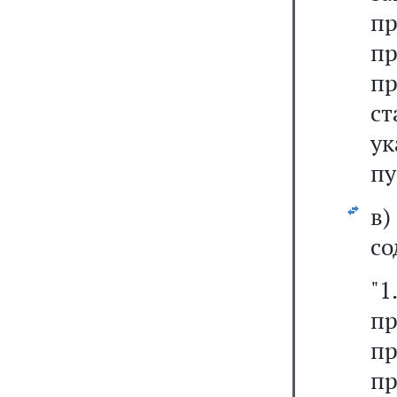
п
п
пр
с
ук
пу
в
со
"
п
п
пр