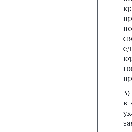
кр
п
п
с
е
ю
го
пр
3)
в 
ук
з