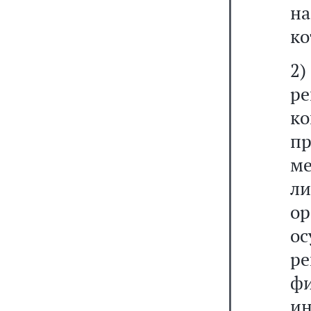
н
ко
2)
ре
к
п
м
л
о
о
р
ф
и