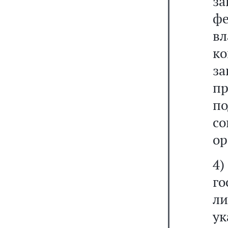
з
ф
в
к
за
п
п
со
ор
4
г
л
ук