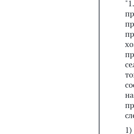
"
п
п
пр
х
п
се
т
со
н
п
сл
1