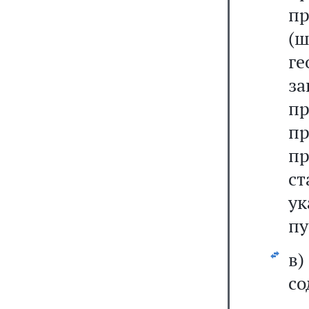
п
(
г
з
п
п
пр
с
ук
пу
в
со