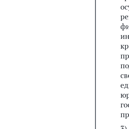
о
р
ф
и
кр
п
п
с
е
ю
го
пр
3)