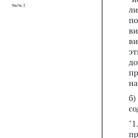
Часть 2
ли
по
ви
в
эт
до
п
на
б
со
"
п