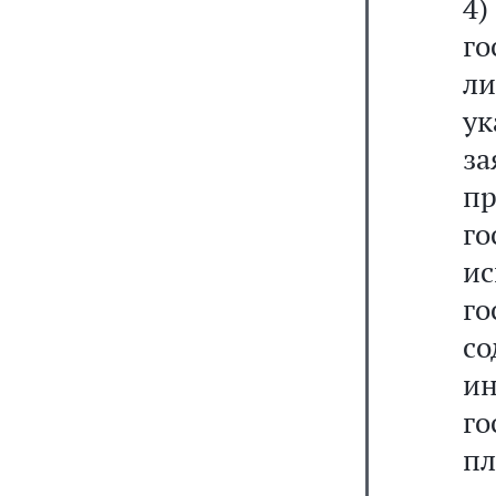
4
г
л
ук
з
п
г
и
г
с
и
г
пл