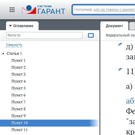
то
cистема
на
ГАРАНТ
Например,
ндс на товары с марке
ли
Оглавление
Документ
ви
д
Свернуть
Статья 1
за
Пункт 1
Пункт 2
11
Пункт 3
Пункт 4
а)
Пункт 5
Пункт 6
а
Пункт 7
Фе
Пункт 8
Пункт 9
"з
Пункт 10
кр
Пункт 11