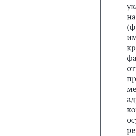
ук
н
(ф
им
кр
ф
о
п
ме
а
к
ос
р