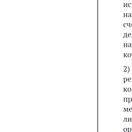
ис
на
с
д
н
ко
2)
ре
к
п
м
л
о