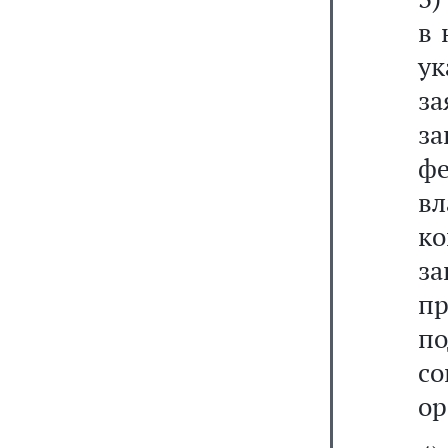
в 
ук
з
з
ф
в
к
за
п
п
со
ор