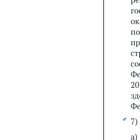
го
о
по
пр
с
с
Ф
20
з
Фе
7)
а