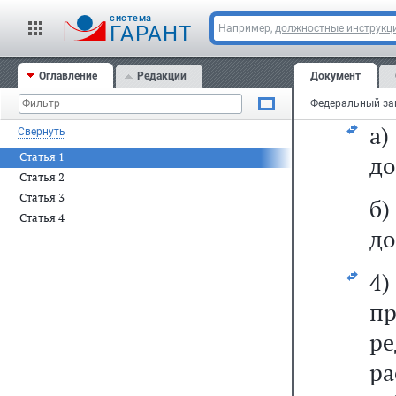
у
cистема
ГАРАНТ
Например,
должностные инструкц
ме
Оглавление
Редакции
Документ
3)
а
Свернуть
Статья 1
до
Статья 2
Статья 3
б
Статья 4
до
4
п
р
р