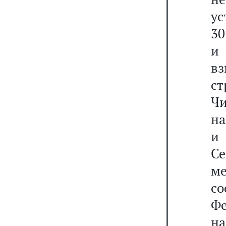
ус
30
и 
в
ст
Чи
на
и
Се
ме
со
Ф
н