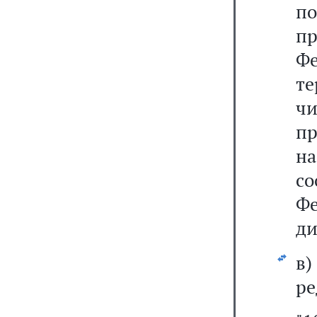
по
пр
Ф
т
ч
пр
н
со
Ф
ди
в
ре