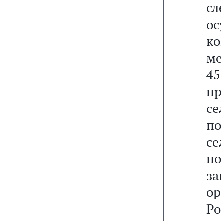
сл
о
к
ме
45
п
се
по
се
по
з
ор
Р