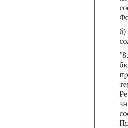
со
Фе
б
со
"8
б
п
т
Ре
зн
с
Пр