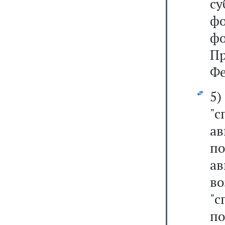
с
ф
ф
П
Фе
5)
"
а
по
ав
в
"
по