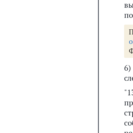
в
по
о
Ф
6
сл
"
пр
с
с
ре