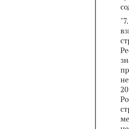
со
"
вз
ст
Ре
зн
п
не
20
Р
с
м
н