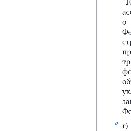
"1
ас
о
Фе
ст
п
тр
ф
о
у
за
Фе
г