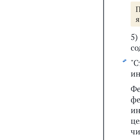
я
5
со
"
ин
Фе
ф
ин
це
ч