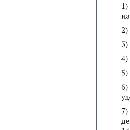
1
на
2)
3)
4)
5)
6)
уд
7)
де