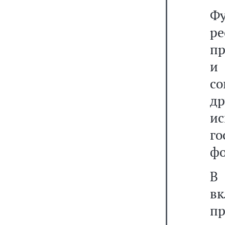
Ф
р
п
и
с
д
и
го
фо
В
вк
пр