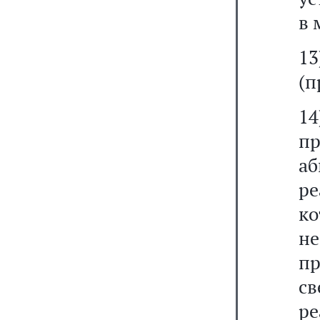
в 
13
(п
1
п
аб
ре
к
не
пр
с
р