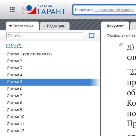
cистема
г)
ГАРАНТ
Например,
параллельный импорт
Оглавление
Редакции
Документ
С
д
Свернуть
Статья 1 (утратила силу)
сл
Статья 2
Статья 3
"
Статья 4
п
Статья 5
Статья 6
об
Статья 7
К
Статья 8
Статья 9
п
Статья 10
Пр
Статья 11
Статья 12