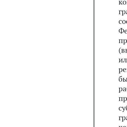
к
г
со
Фе
п
(
и
р
б
ра
пр
су
г