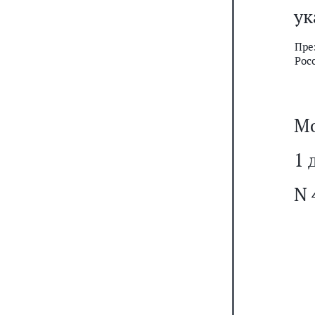
ук
Пре
Рос
Мо
1 
N 