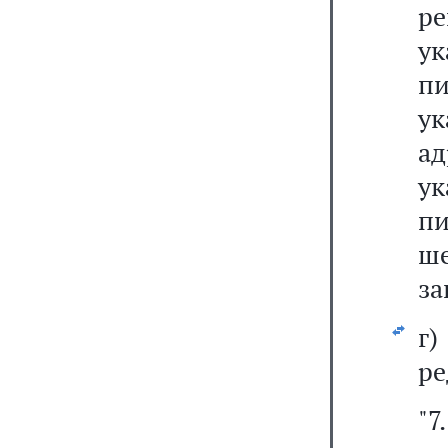
ре
ук
пи
у
ад
ук
пи
ше
за
г
ре
"