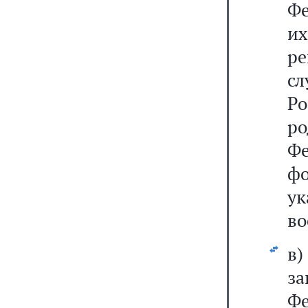
Фе
их
ре
с
Ро
р
Ф
ф
у
во
в
з
Фе