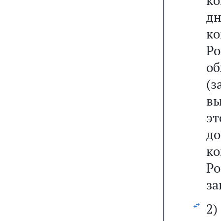
ко
д
к
Р
о
(
в
эт
д
ко
Ро
за
2)