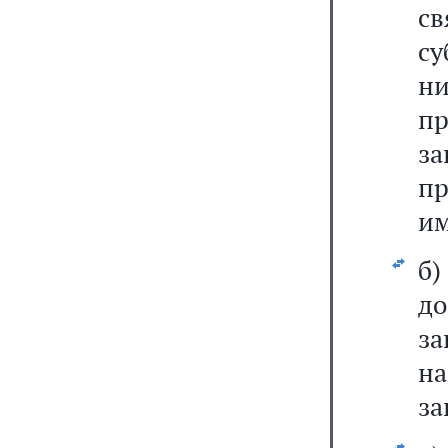
св
су
н
п
з
пр
им
б
д
з
н
за