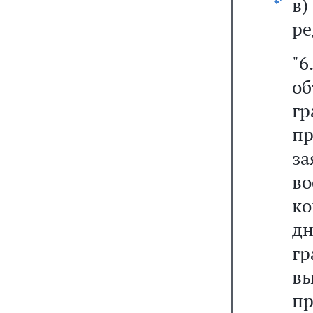
в
ре
"6
о
гр
п
за
в
к
д
г
в
пр