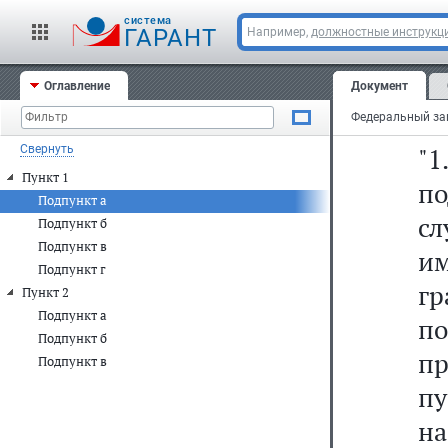
1)
cистема
ГАРАНТ
Например,
должностные инструкц
а
Оглавление
Документ
сл
Свернуть
"1
Пункт 1
п
Подпункт а
сл
Подпункт б
Подпункт в
им
Подпункт г
гр
Пункт 2
Подпункт а
п
Подпункт б
п
Подпункт в
п
на