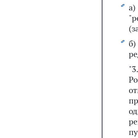
а
"
(з
б
ре
"
Р
о
п
о
р
п