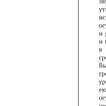
зв
у
и
ос
и 
и 
в
с
В
гр
ур
е
о
о