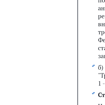
п
а
р
в
тр
Фе
ст
за
б
"Т
1 
Ст