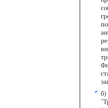
с
гр
п
а
р
в
тр
Фе
ст
за
б
"Т