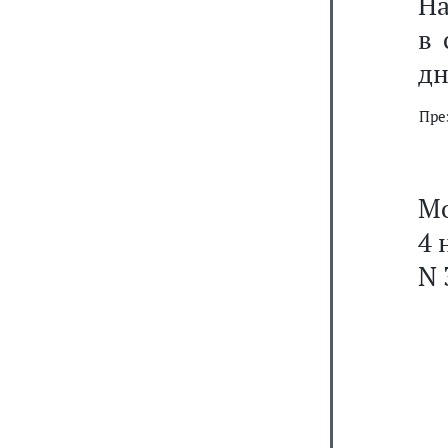
На
в 
дн
Пре
Мо
4 
N 