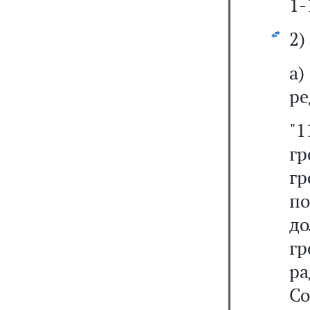
1-
2)
а
ре
"1
гр
г
п
д
гр
р
С