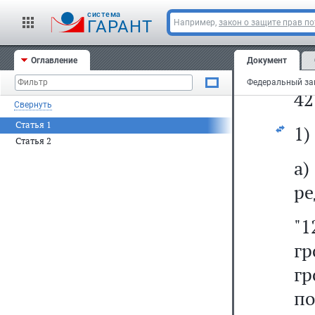
20
cистема
за
ГАРАНТ
Например,
закон о защите прав п
20
Оглавление
Документ
20
42
Свернуть
Статья 1
1)
Статья 2
а
ре
"1
гр
г
п