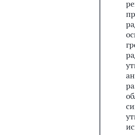
р
п
р
ос
г
р
у
а
ра
о
с
у
и