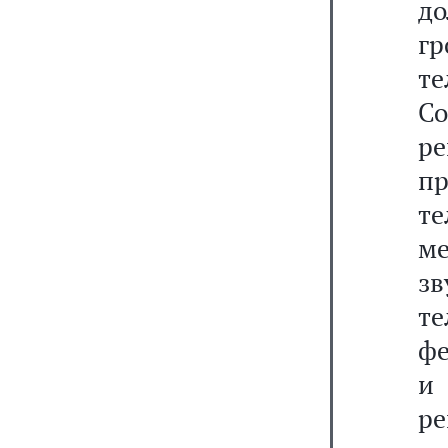
д
гр
т
С
р
п
те
ме
з
т
фе
и
ре