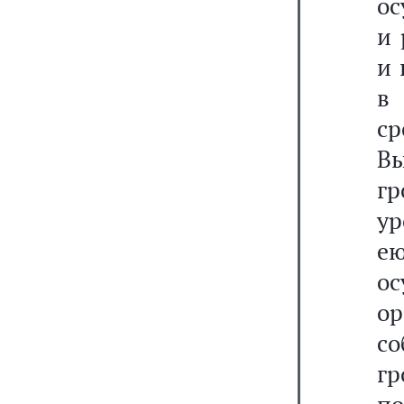
ос
и 
и 
в
с
В
гр
ур
ею
о
о
с
гр