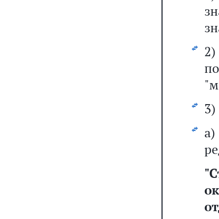
зн
зн
2)
п
"м
3)
а
ре
"
С
о
от