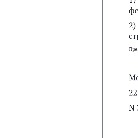
фе
2)
ст
Пре
Мо
22
N 