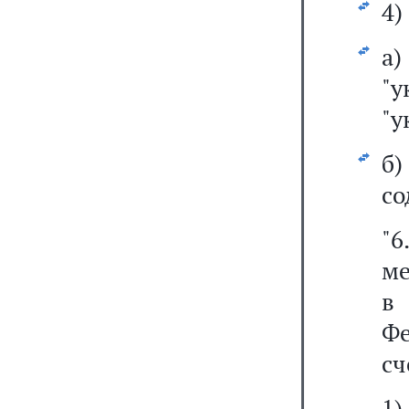
4)
а
"у
"у
б
со
"6
ме
в
Фе
сч
1