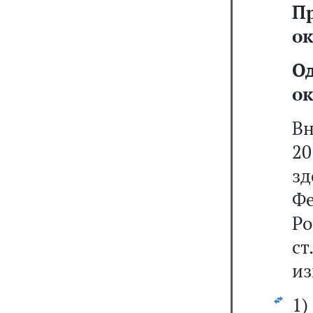
П
ок
О
ок
Вн
20
з
Фе
Р
ст
из
1)