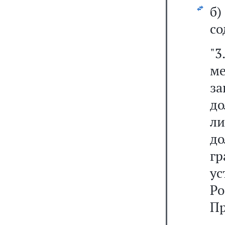
б
со
"3
м
з
д
л
до
г
у
Р
Пр