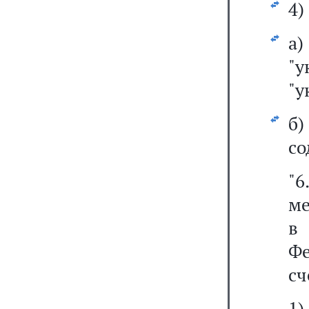
4)
а
"у
"у
б
со
"6
ме
в
Фе
сч
1