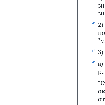
зн
зн
2)
п
"м
3)
а
ре
"
С
о
от