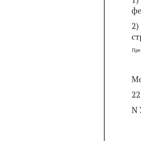
фе
2)
ст
Пре
Мо
22
N 