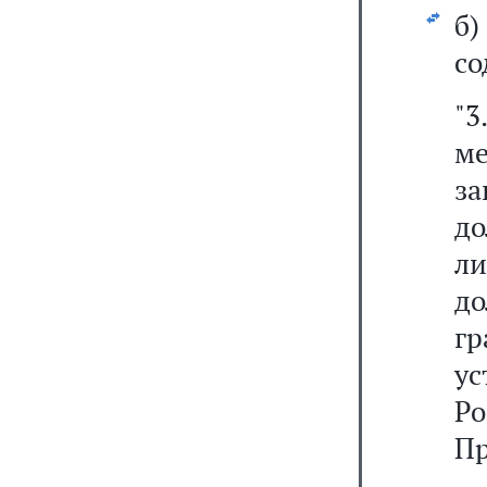
б
со
"3
м
з
д
л
до
г
у
Р
Пр