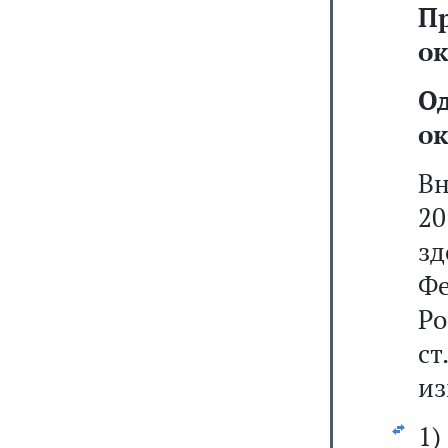
П
ок
О
ок
Вн
20
з
Фе
Р
ст
из
1)