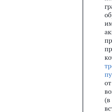
г
о
и
а
п
п
к
тр
пу
о
во
(
в