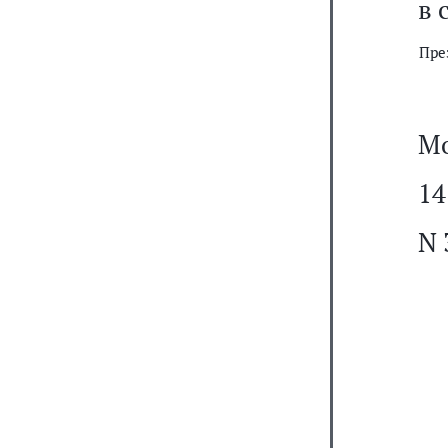
в 
Пре
Мо
14
N 