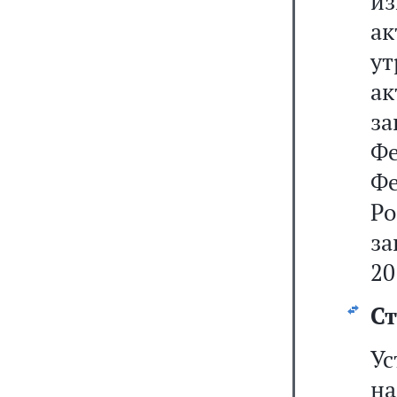
из
ак
у
а
з
Ф
Фе
Р
за
20
Ст
Ус
н