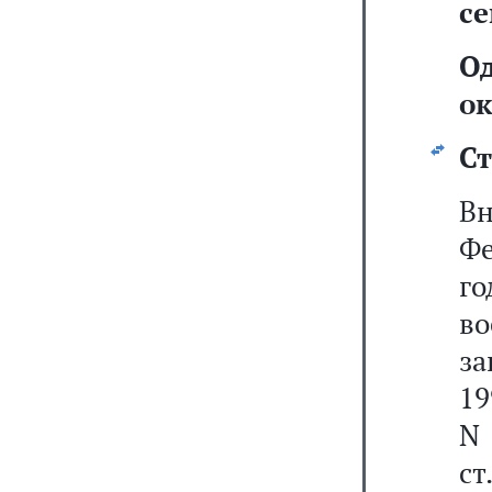
се
О
ок
Ст
Вн
Фе
го
в
за
19
N 
ст