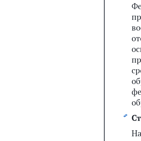
Ф
пр
во
о
о
пр
с
о
ф
об
Ст
На