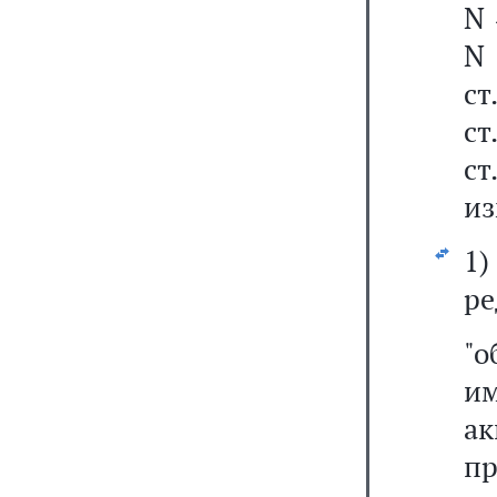
N 
N 
ст
ст
ст
из
1
ре
"
и
а
п