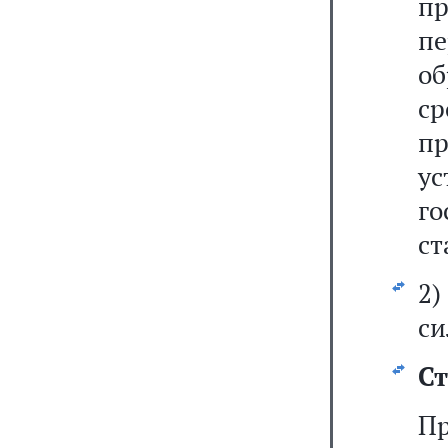
п
п
об
с
п
у
г
ст
2)
си
Ст
Пр