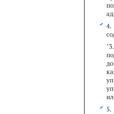
п
ад
4
со
"
по
до
к
у
уп
ил
5