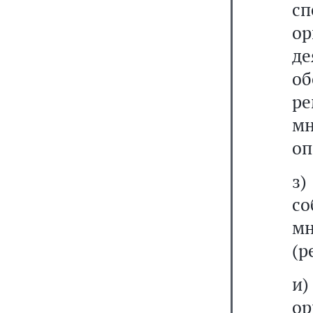
с
о
д
об
р
м
оп
з
со
м
(р
и
ор