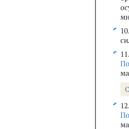
о
мн
10
си
11
По
ма
С
12
По
ма