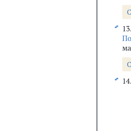
С
13
По
ма
С
14