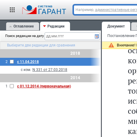
cистема
д
ГАРАНТ
Например,
административные рег
уп
Оглавление
Редакции
Документ
о
Поиск редакции на дату
по
Внимание! 
Выберите две редакции для сравнения
ос
2018
ко
2
с 11.04.2018
ор
с изм.
N 331 от 27.03.2018
2014
р
1
с 01.12.2014 (первоначальная)
т
и
с
м
к