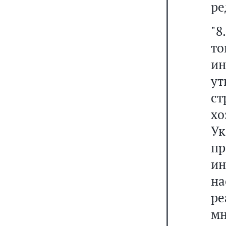
ре
"8
т
ин
у
ст
х
У
п
ин
на
ре
м