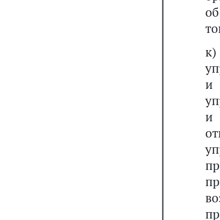
об
то
к)
уп
и
уп
и
от
у
п
п
во
п