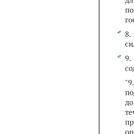
п
го
8.
си
9
со
"
п
до
те
пр
ор