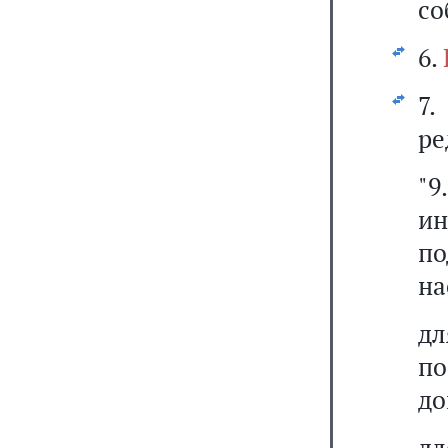
со
6.
7
ре
"
и
по
на
д
п
до
дл