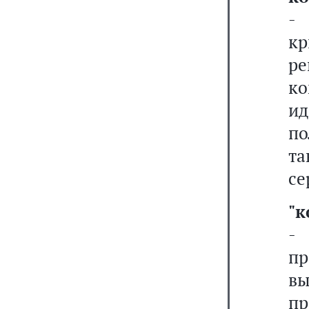
- 
к
р
к
ид
по
т
се
"
-
п
в
пр