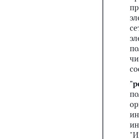
п
эл
с
э
по
ч
со
"р
п
о
и
и
"