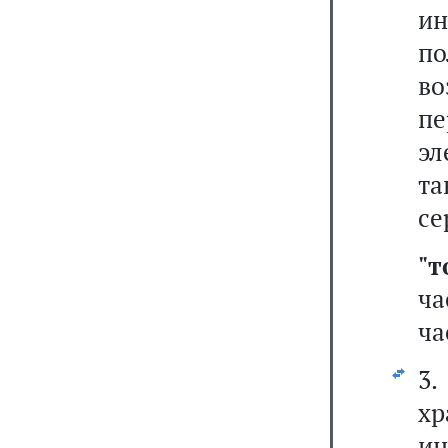
и
по
в
пе
эл
т
се
"т
ча
ча
3
хр
и