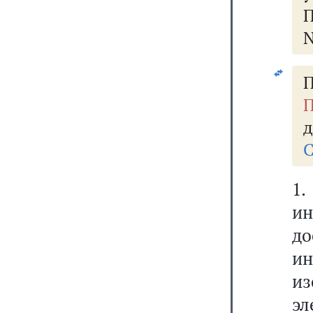
П
N
П
П
д
С
1.
ин
до
и
из
эл