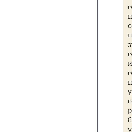
с
з
с
о
р