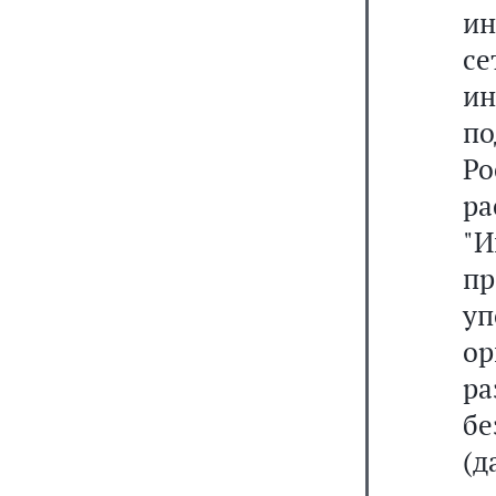
ин
се
и
п
Ро
р
"И
пр
у
ор
ра
б
(д