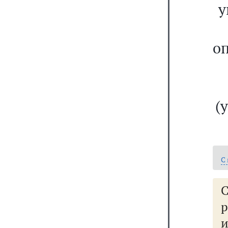
у
о
(
С