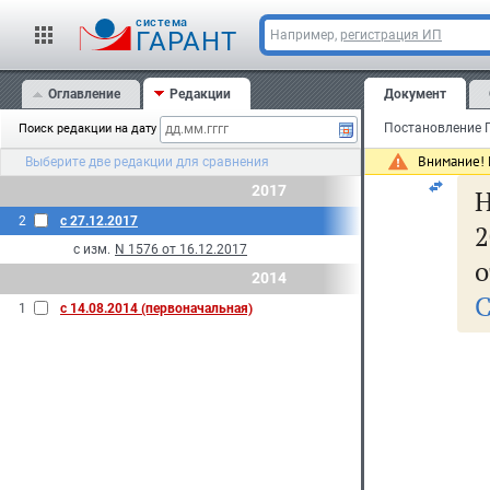
cистема
ГАРАНТ
Например,
регистрация ИП
Мо
Оглавление
Редакции
Документ
Поиск редакции на дату
31
Внимание! 
Выберите две редакции для сравнения
2017
2
с 27.12.2017
2
с изм.
N 1576 от 16.12.2017
о
2014
С
1
с 14.08.2014 (первоначальная)