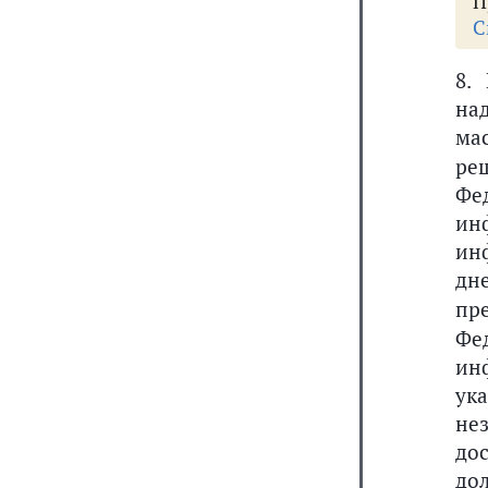
П
С
8.
на
ма
ре
Фе
ин
ин
дн
пр
Фе
ин
ук
не
до
до