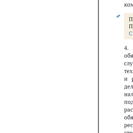
ком
П
П
С
4.
об
сл
те
и 
де
на
по
ра
об
рес
ст