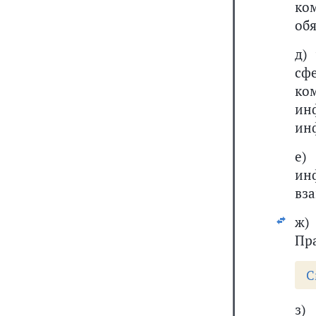
ко
об
д)
сф
ко
ин
ин
е)
ин
вз
ж)
Пра
С
з)