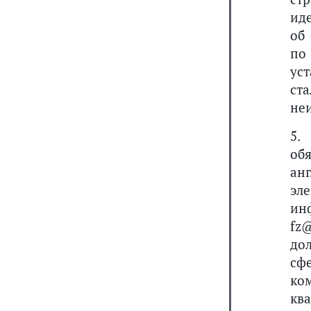
ид
об
по
ус
ст
не
5.
об
ан
эл
ин
fz
до
сф
ко
кв