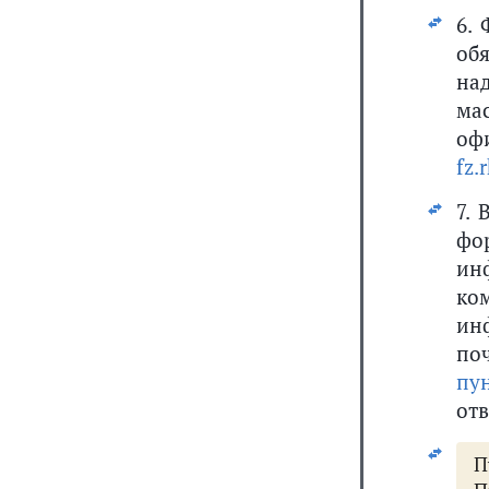
6.
об
на
ма
оф
fz.
7.
фо
ин
ко
ин
по
пу
от
П