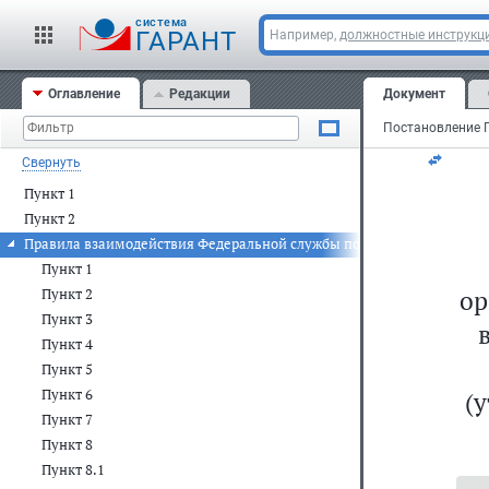
сф
cистема
ГАРАНТ
Например,
должностные инструкц
Пре
Рос
Оглавление
Редакции
Документ
Свернуть
Пункт 1
Пункт 2
Правила взаимодействия Федеральной службы по надзору в сфере 
Пункт 1
ор
Пункт 2
Пункт 3
Пункт 4
Пункт 5
Пункт 6
(у
Пункт 7
Пункт 8
Пункт 8.1