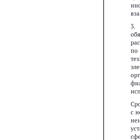
ин
вз
3.
об
ра
по
те
эл
ор
фи
ис
Ср
с 
не
ус
сф