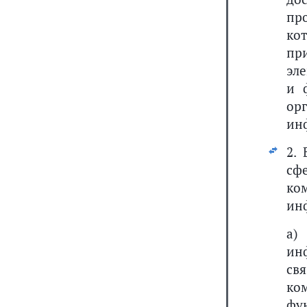
пр
ко
пр
эл
и 
ор
ин
2.
сф
ко
ин
а)
ин
св
ко
фу