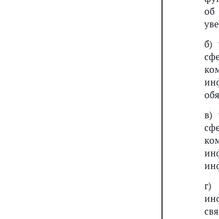
об
уве
б)
сф
ко
ин
об
в)
сф
ко
ин
ин
г)
ин
св