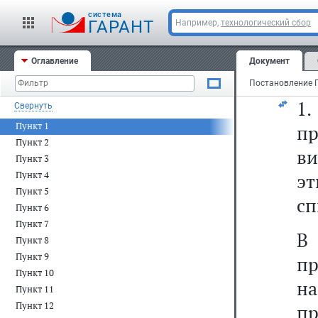
Фе
cистема
"
ГАРАНТ
Например,
технологический сбор
Ф
Оглавление
Документ
сл
1
Свернуть
Пункт 1
пр
Пункт 2
в
Пункт 3
Пункт 4
э
Пункт 5
сп
Пункт 6
Пункт 7
В
Пункт 8
Пункт 9
пр
Пункт 10
на
Пункт 11
Пункт 12
пр