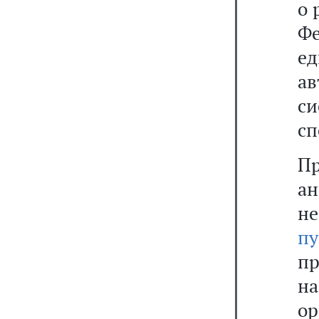
о 
Ф
е
а
с
сп
П
а
не
пу
пр
н
о