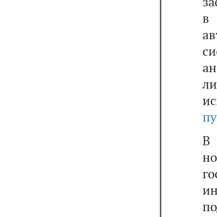
за
в
а
с
а
л
ис
пу
В
н
г
и
п