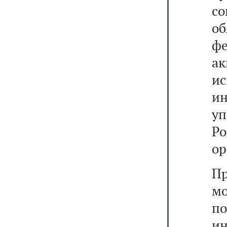
с
о
ф
ак
и
и
у
Р
ор
П
мо
п
ин