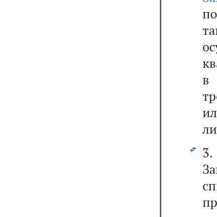
по
т
ос
кв
в
тр
и
ли
3.
За
сп
п