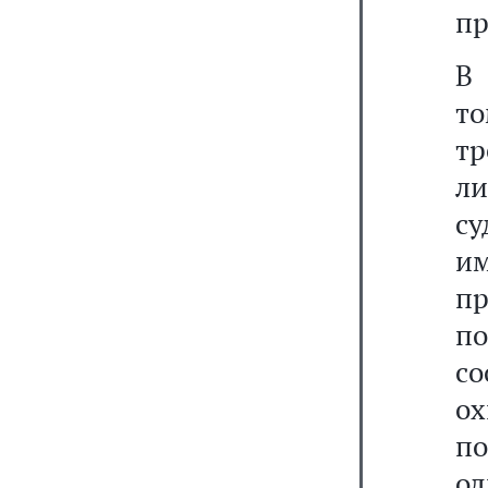
пр
В 
т
т
л
су
и
п
п
с
ох
п
од