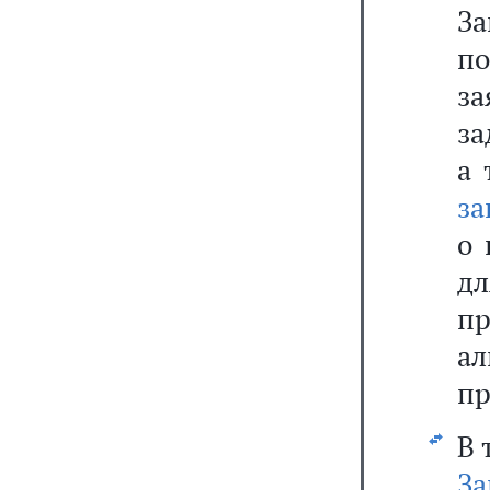
З
п
з
за
а 
за
о 
д
пр
а
пр
В 
За