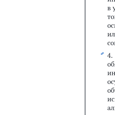
в 
т
ос
ил
со
4
о
и
о
об
и
а