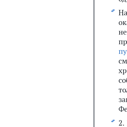
Н
ок
не
п
пу
с
х
со
т
з
Фе
2.