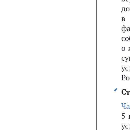
до
в
ф
со
о 
с
у
Ро
Ст
Ча
5 
ус