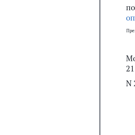
п
оп
Пре
Мо
21
N 