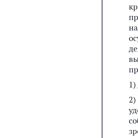
к
п
н
ос
д
в
пр
1)
2
у
со
з