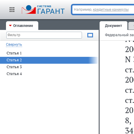
(С
cистема
ГАРАНТ
Например,
кредитные каникулы
Фе
Оглавление
Документ
N 
N 
Свернуть
20
Статья 1
N 
Статья 2
Статья 3
ст
Статья 4
20
ст
ст
20
8,
34