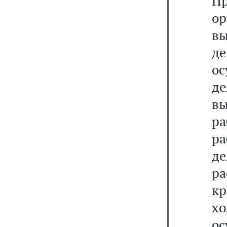
П
о
в
д
ос
д
в
ра
р
д
р
к
х
о