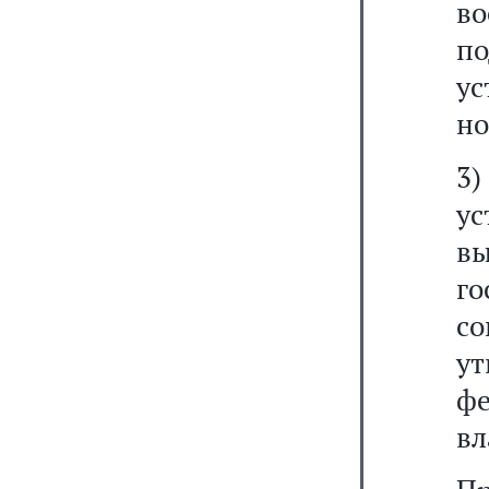
во
п
у
но
3
ус
в
го
с
у
ф
вл