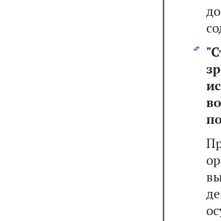
д
со
"
С
з
и
в
п
П
о
в
д
ос