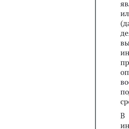
я
ил
(
д
в
ин
пр
о
во
п
ср
В 
ин