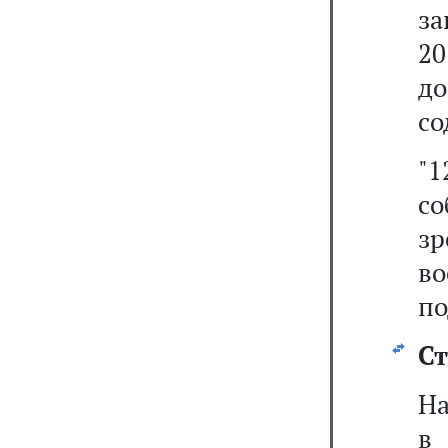
за
20
д
со
"
со
з
во
по
Ст
На
в