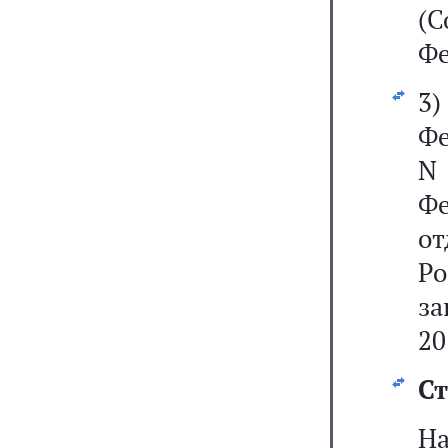
(С
Фе
3
Фе
N
Ф
о
Р
за
20
Ст
На