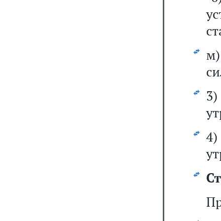
у
ст
м
си
3
ут
4
ут
Ст
Пр