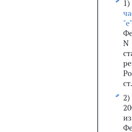
1
ча
"е
Фе
N
ст
ре
Р
ст
2
2
и
Ф