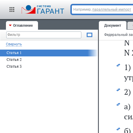
за
cистема
ГАРАНТ
20
Например,
параллельный импорт
20
Оглавление
Документ
N 
N 
Свернуть
N 
Статья 1
Статья 2
1
Статья 3
ут
2)
а
си
б