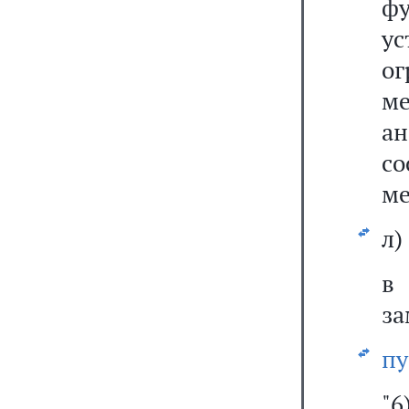
фу
у
о
м
ан
с
ме
л)
за
пу
"