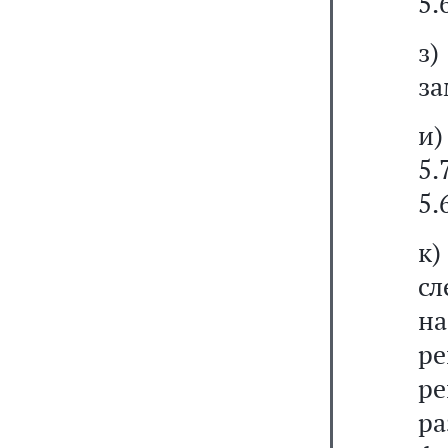
5.
з)
за
и)
5.
5.
к
с
н
ре
р
р