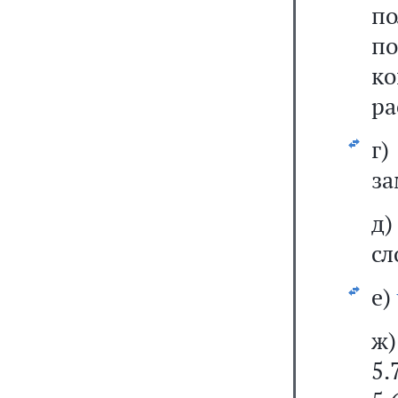
п
п
к
ра
г
за
д)
сл
е)
ж
5.