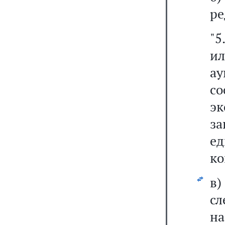
ре
"5
ил
а
со
э
за
ед
ко
в
с
на