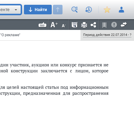
рекламе" (Собрание законодательства Российской
42; N 52, ст. 6430; 2011, N 27, ст. 3880; N 30, ст. 4566,
енте
Найти
) следующие изменения:
"О рекламе"
Период действия 22.07.2014 - ?
один участник, аукцион или конкурс признается не
ной конструкции заключается с лицом, которое
ля целей настоящей статьи под информационным
струкции, предназначенная для распространения