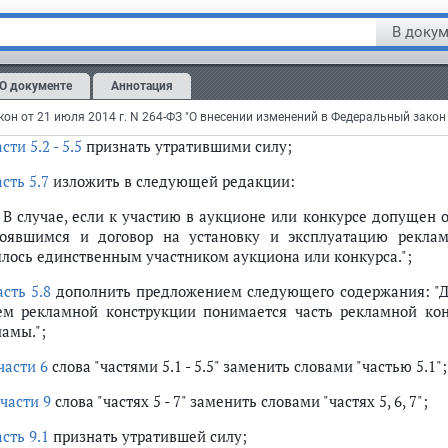
сти в
Федеральный закон
от 13 марта 2006 года N 38-ФЗ "О 
рации, 2006, N 12, ст. 1232; 2007, N 30, ст. 3807; 2009, N 39, ст. 45
В докум
; 2012, N 31, ст. 4322; 2013, N 19, ст. 2325; 2014, N 23, ст. 2928
асти 3.1 - 3.3 статьи 14
признать утратившими силу;
О документе
Аннотация
статье 19
:
он от 21 июля 2014 г. N 264-ФЗ "О внесении изменений в Федеральный закон 
сти 5.2 - 5.5
признать утратившими силу;
асть 5.7
изложить в следующей редакции:
7. В случае, если к участию в аукционе или конкурсе допущен 
тоявшимся и договор на установку и эксплуатацию реклам
ялось единственным участником аукциона или конкурса.";
асть 5.8
дополнить предложением следующего содержания: "Д
ем рекламной конструкции понимается часть рекламной кон
ламы.";
части 6
слова "частями 5.1 - 5.5" заменить словами "частью 5.1";
части 9
слова "частях 5 - 7" заменить словами "частях 5, 6, 7";
асть 9.1
признать утратившей силу;