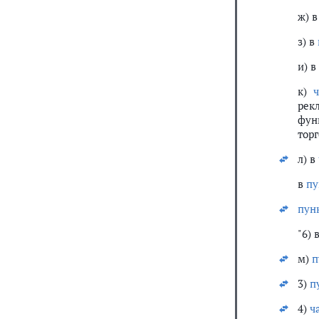
ж) 
з) в
и) в
к)
ч
рек
фун
торг
л) в
в
пу
пун
"6) 
м)
п
3)
п
4)
ч