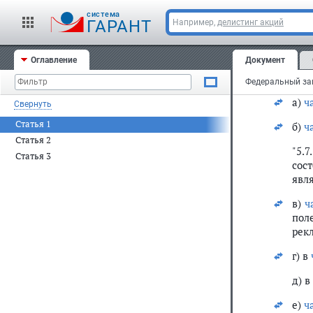
Вне
Феде
cистема
ГАРАНТ
Например,
делистинг акций
4590
1)
ч
Оглавление
Документ
2) в
Федеральный зак
а)
ча
Свернуть
Статья 1
б)
ч
Статья 2
"5.
Статья 3
сос
явл
в)
ч
пол
рек
г) в
д) в
е)
ч