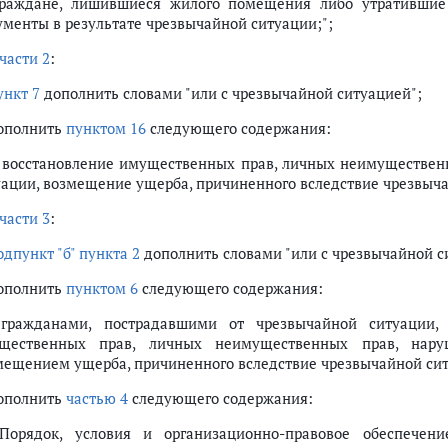
граждане, лишившиеся жилого помещения либо утратившие
ументы в результате чрезвычайной ситуации;";
части 2
:
ункт 7
дополнить словами "или с чрезвычайной ситуацией";
дополнить
пунктом 16
следующего содержания:
) восстановление имущественных прав, личных неимуществен
уации, возмещение ущерба, причиненного вследствие чрезвыча
части 3
:
одпункт "б" пункта 2
дополнить словами "или с чрезвычайной с
дополнить
пунктом 6
следующего содержания:
 гражданами, пострадавшими от чрезвычайной ситуации,
щественных прав, личных неимущественных прав, нару
мещением ущерба, причиненного вследствие чрезвычайной сит
дополнить
частью 4
следующего содержания:
 Порядок, условия и организационно-правовое обеспечен