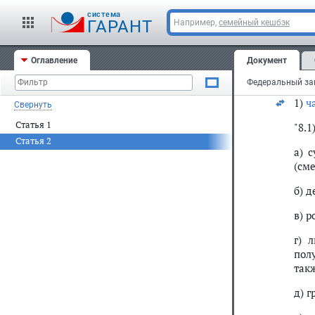
"на
cистема
ГАРАНТ
Например,
семейный кешбэк
Ста
Вне
Оглавление
Документ
Росс
N 52
1)
ч
Свернуть
Статья 1
"8.
Статья 2
а) 
(см
б) 
в) 
г) 
пол
так
д) 