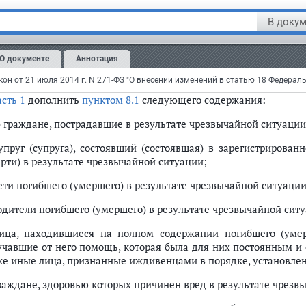
 получение бесплатной юридической помощи в соответствии с 
В докум
тья 2
сти в
статью 20
Федерального закона от 21 ноября 2011 год
О документе
Аннотация
ийской Федерации" (Собрание законодательства Российской Феде
, ст. 6962) следующие изменения:
асть 1
дополнить
пунктом 8.1
следующего содержания:
1) граждане, пострадавшие в результате чрезвычайной ситуации
супруг (супруга), состоявший (состоявшая) в зарегистриров
ерти) в результате чрезвычайной ситуации;
дети погибшего (умершего) в результате чрезвычайной ситуации
родители погибшего (умершего) в результате чрезвычайной сит
лица, находившиеся на полном содержании погибшего (уме
учавшие от него помощь, которая была для них постоянным и
же иные лица, признанные иждивенцами в порядке, установле
граждане, здоровью которых причинен вред в результате чрезв