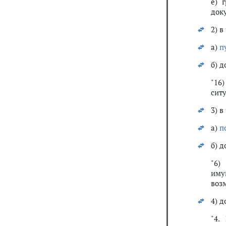
е) 
док
2) в
а)
п
б) 
"16
сит
3) в
а)
п
б) 
"6)
иму
воз
4) 
"4.