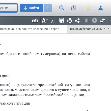
законодательством Российской Федерации.".
енте
Найти
а N 324-ФЗ "О бесплатной юридической помощи в
рации, 2011, N 48, ст. 6725; 2013, N 27, ст. 3459;
Федеральный закон от 21 июля 2014 г. N 271-ФЗ "О внесении изменений в статью 18 Федерального закона "О защите населения и территорий от чрезвычайных ситуаций природного и техногенного характера" и статью 20 Федерального закона "О бесплатной юридической помощи в Российской Федерации"
Период действия 02.08.2014 - ?
:
анном браке с погибшим (умершим) на день гибели
;
уации;
ршего) в результате чрезвычайной ситуации или
 основным источником средств к существованию, а
нном законодательством Российской Федерации;
ычайной ситуации;