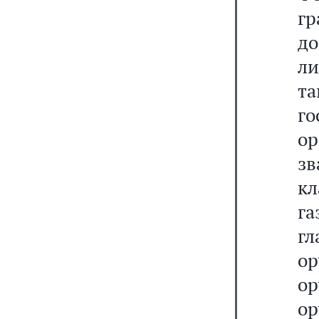
г
до
л
та
г
о
з
кл
г
г
о
ор
ор