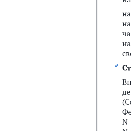
на
н
ча
н
св
Ст
В
де
(С
Фе
N 