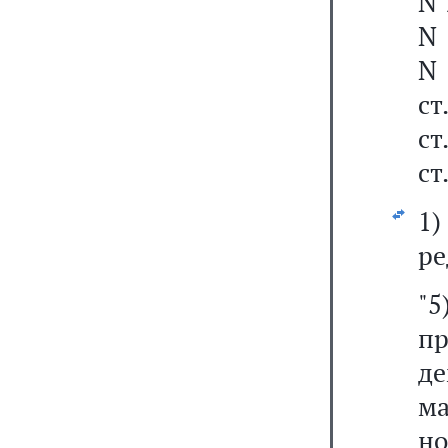
N 
N 
N 
ст
ст
ст
1)
ре
"
пр
де
м
н