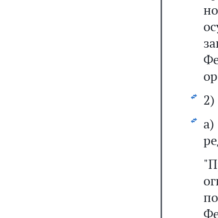
н
о
з
Ф
ор
2)
а
ре
"П
ог
по
Фе