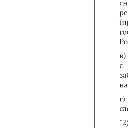
с
р
(
г
Ро
в)
с
з
на
г
сл
"