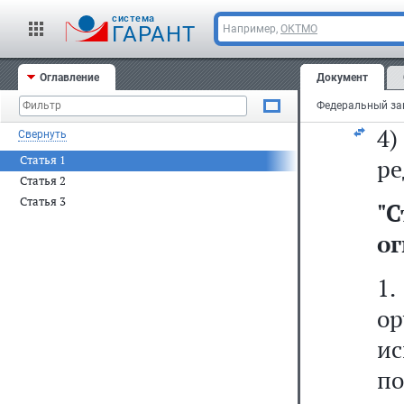
cистема
"
ГАРАНТ
Например,
ОКТМО
п
Оглавление
Документ
ор
4
Свернуть
Статья 1
ре
Статья 2
Статья 3
"
С
ог
1.
о
ис
п