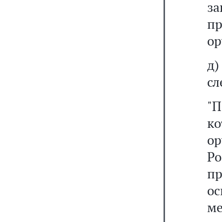
за
п
ор
д
сл
"
к
ор
Р
п
о
м