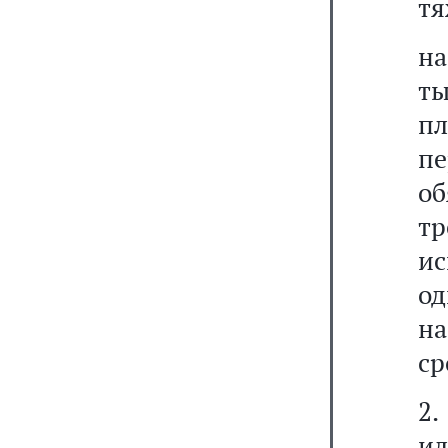
тя
на
ты
пл
п
о
т
ис
од
на
ср
2.
ил