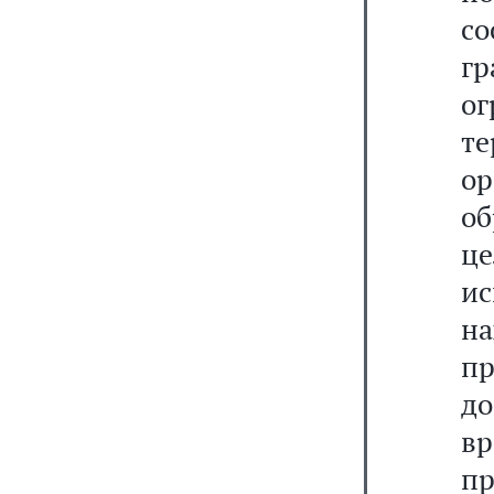
со
г
о
т
о
об
це
и
н
п
до
в
п