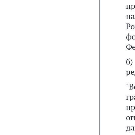
п
н
Р
ф
Фе
б
ре
"
гр
п
о
дл