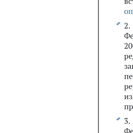
вс
оп
2.
Ф
2
р
з
п
р
и
пр
3.
Ф