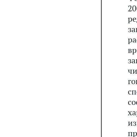
2
р
з
ра
вр
за
чи
г
с
со
ха
и
пр