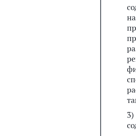
с
н
п
пр
р
р
фи
с
р
та
3
со