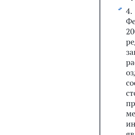
4.
Ф
2
р
з
р
о
со
ст
п
м
ин
я