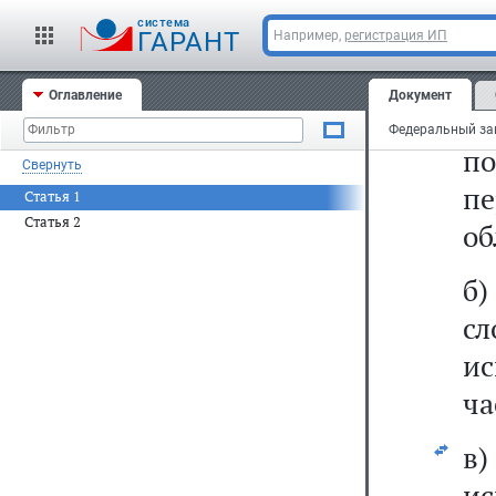
а
cистема
ГАРАНТ
Например,
регистрация ИП
ис
из
Оглавление
Документ
н
по
Свернуть
п
Статья 1
Статья 2
об
б)
с
ис
ча
в
ис