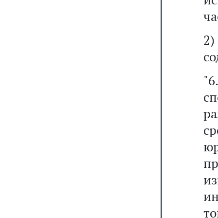
ча
2
со
"6
с
ра
с
ю
п
из
и
то