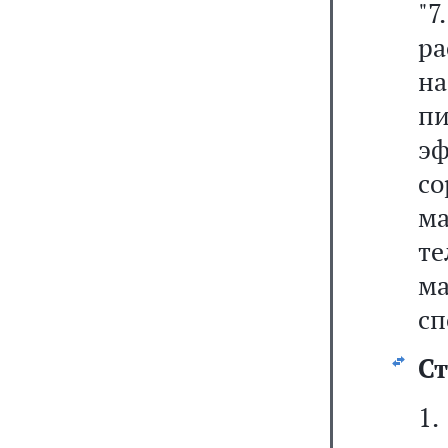
"
р
на
п
э
со
ма
т
ма
сп
Ст
1