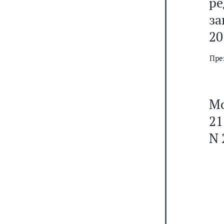
р
з
20
Пре
Мо
21
N 