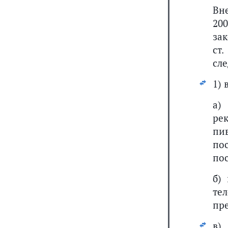
Вн
20
за
ст.
сл
1) 
а
ре
пи
по
по
б)
те
пре
в