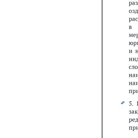
ра
оз
ра
в 
ме
юр
и 
ин
сл
на
на
при
5.
за
ре
при