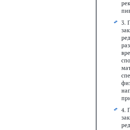
ре
пив
3.
за
ре
ра
вр
сп
ма
сп
фи
на
при
4.
за
ре