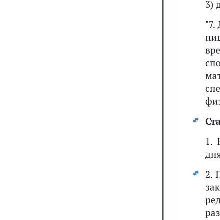
3)
"7
пи
вр
сп
ма
сп
физ
Ста
1.
дн
2.
за
ре
ра