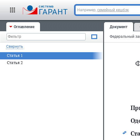
cистема
ГАРАНТ
Например,
семейный кешбэк
Оглавление
Документ
Свернуть
Статья 1
Ф
Статья 2
Пр
Од
Ста