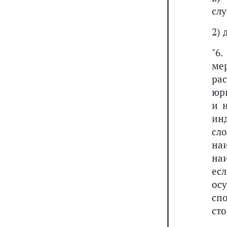
слу
2)
"6
ме
ра
юр
и 
ин
сл
на
на
ес
ос
сп
сто