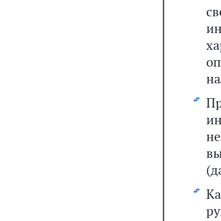
св
и
х
о
на
П
и
н
в
(д
Ка
ру