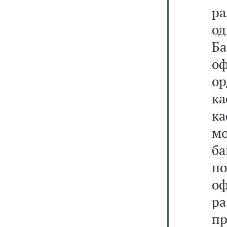
ра
од
Б
о
о
к
ка
мо
ба
но
о
р
п