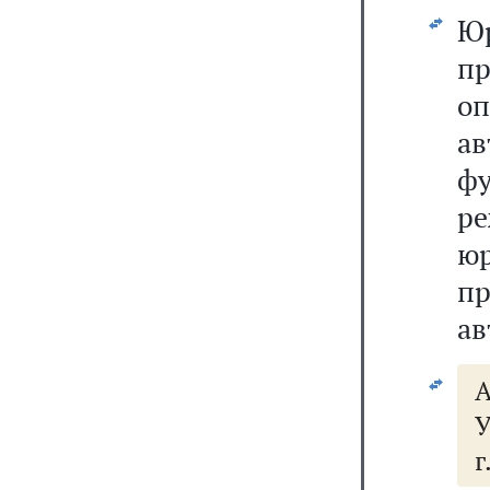
Ю
пр
о
а
ф
р
ю
п
ав
г