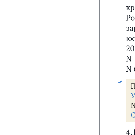
кр
Р
з
юс
20
N 
N 
П
У
№
С
4.