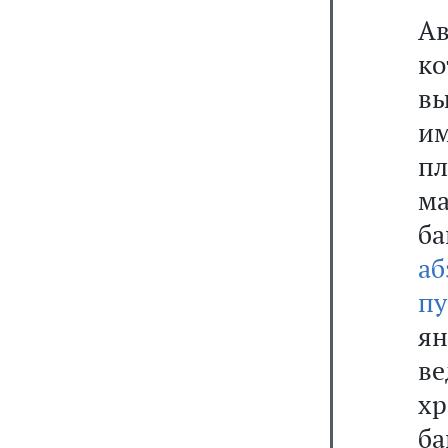
Ав
ко
вы
им
п
м
б
аб
пу
ян
ве
х
б