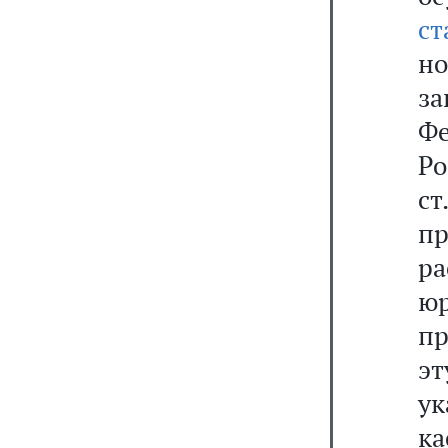
ст
но
з
Фе
Р
ст
пр
р
ю
пр
эт
у
к