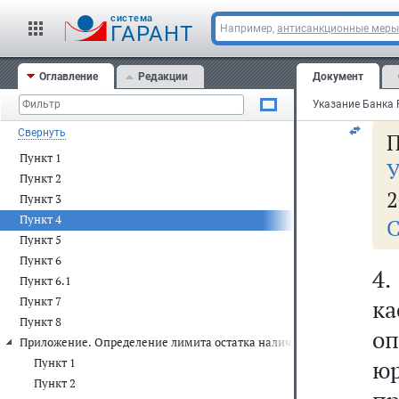
юр
cистема
ор
ГАРАНТ
Например,
антисанкционные меры
Р
Оглавление
Редакции
Документ
ба
Свернуть
П
Пункт 1
У
Пункт 2
2
Пункт 3
Пункт 4
С
Пункт 5
Пункт 6
4.
Пункт 6.1
Пункт 7
к
Пункт 8
о
Приложение. Определение лимита остатка наличных денег
ю
Пункт 1
Пункт 2