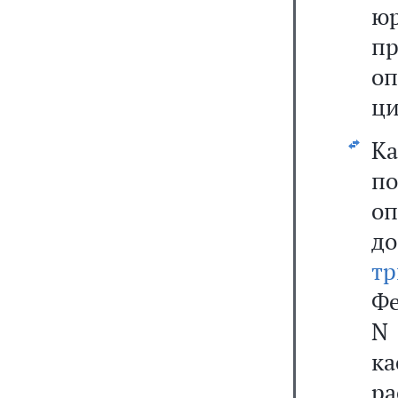
ю
п
о
ци
Ка
п
о
д
т
Фе
N
к
р