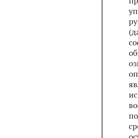
п
у
ру
(д
с
об
о
о
яв
и
во
п
ср
о