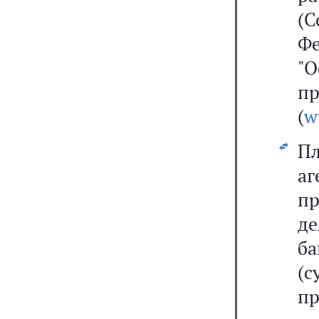
(С
Ф
"
п
(
w
Пл
аг
п
д
б
(
пр