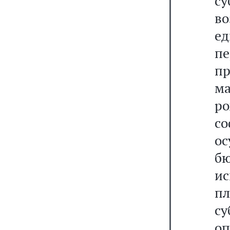
с
в
ед
п
п
ма
р
с
о
бю
и
п
с
о