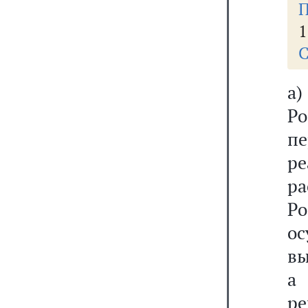
П
1
С
а
Ро
пе
р
р
Р
о
вы
а
ре