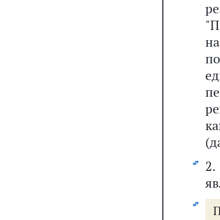
р
"П
н
п
ед
пе
ре
ка
(д
2.
яв
П