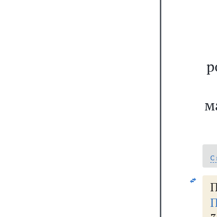
р
м
С
П
П