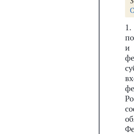
3
С
1
по
и
ф
с
в
фе
Р
с
о
Ф