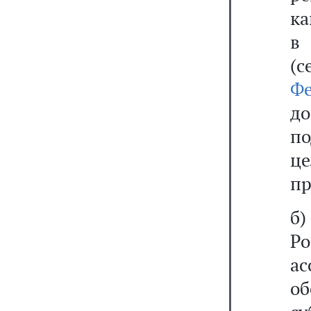
ка
в
(с
Ф
до
п
ц
пр
б
Р
а
об