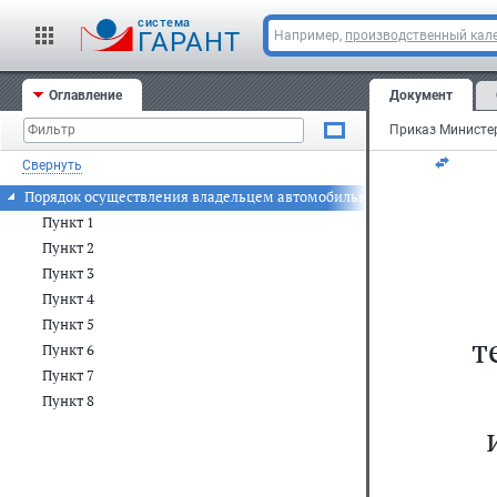
За
cистема
ГАРАНТ
Например,
производственный кале
ма
Оглавление
Документ
Ре
Свернуть
Порядок осуществления владельцем автомобильной дороги мониторин
Пункт 1
Пункт 2
Пункт 3
Пункт 4
Пункт 5
т
Пункт 6
Пункт 7
Пункт 8