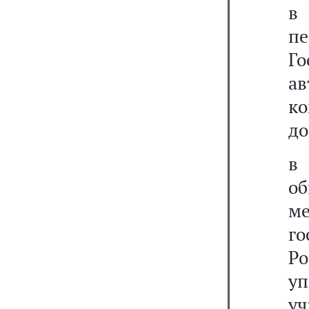
в
пе
Го
ав
ко
до
в
о
ме
г
Р
у
уч