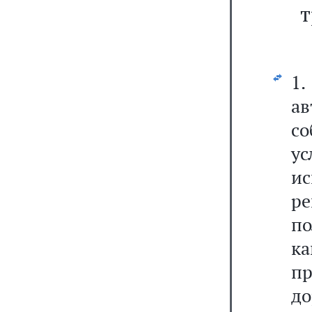
т
1.
а
со
у
и
ре
п
ка
п
д