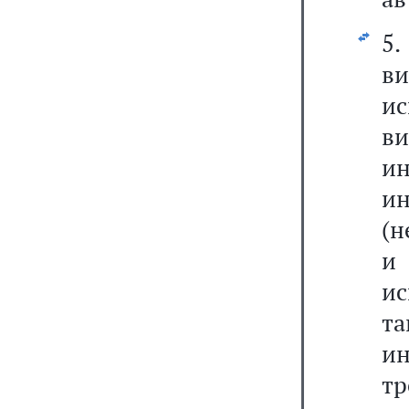
5
в
и
в
и
и
(н
и 
и
т
и
т