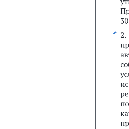
у
Пр
30
2
п
а
со
у
и
ре
п
ка
п