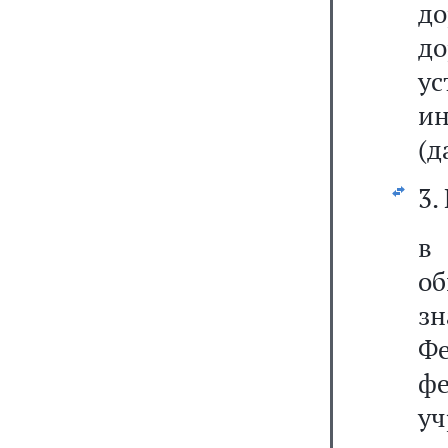
д
д
у
и
(д
3.
в
о
з
Ф
ф
уч