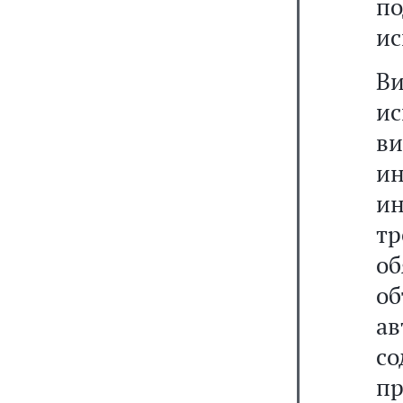
п
ис
В
и
в
и
ин
т
об
об
а
с
пр