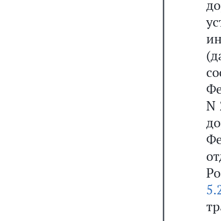
д
у
и
(
с
Фе
N 
д
Ф
о
Ро
5.
т