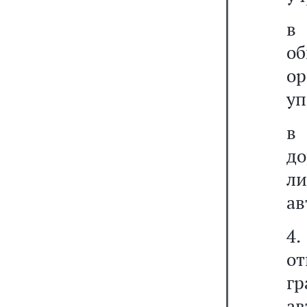
в
об
ор
уп
в
д
ли
ав
4
от
г
ав