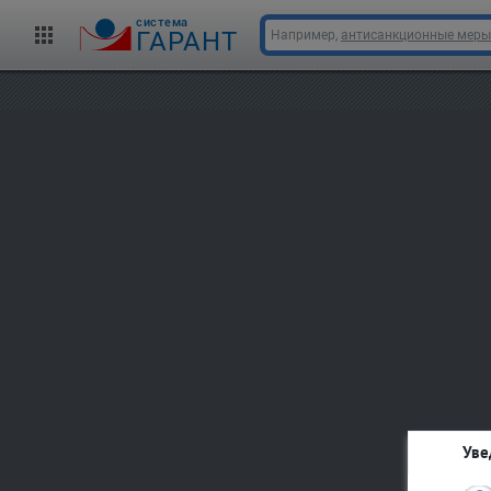
cистема
ГАРАНТ
Например,
антисанкционные меры
Уве