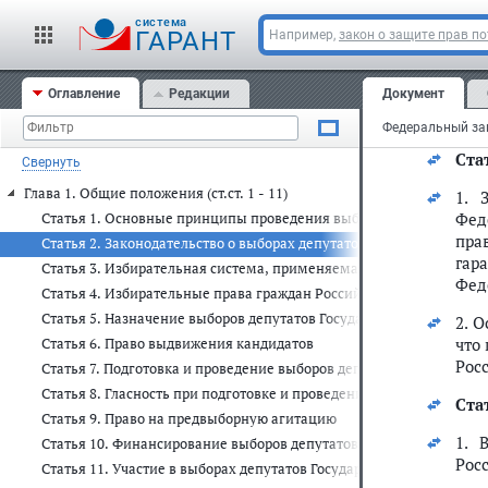
cистема
Деп
ГАРАНТ
Например,
закон о защите прав п
Дум
при
Оглавление
Редакции
Документ
доб
а т
Ста
Свернуть
Глава 1. Общие положения (ст.ст. 1 - 11)
1. 
Фед
Статья 1. Основные принципы проведения выборов депутатов Го
пра
Статья 2. Законодательство о выборах депутатов Государственно
гар
Статья 3. Избирательная система, применяемая на выборах депу
Фед
Статья 4. Избирательные права граждан Российской Федерации н
Статья 5. Назначение выборов депутатов Государственной Думы
2. 
что
Статья 6. Право выдвижения кандидатов
Рос
Статья 7. Подготовка и проведение выборов депутатов Государс
Статья 8. Гласность при подготовке и проведении выборов депут
Ста
Статья 9. Право на предвыборную агитацию
1. 
Статья 10. Финансирование выборов депутатов Государственной 
Рос
Статья 11. Участие в выборах депутатов Государственной Думы