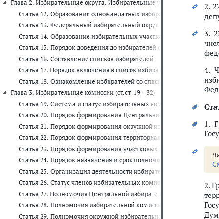
Глава 2. Избирательные округа. Избирательные участки. Списки избира
2. 
Статья 12. Образование одномандатных избирательных округов
деп
Статья 13. Федеральный избирательный округ
3. 
Статья 14. Образование избирательных участков
чис
Статья 15. Порядок доведения до избирателей сведений об образ
фед
Статья 16. Составление списков избирателей
4. 
Статья 17. Порядок включения в список избирателей и исключени
изб
Статья 18. Ознакомление избирателей со списками избирателей
Фед
Глава 3. Избирательные комиссии (ст.ст. 19 - 32)
Статья 19. Система и статус избирательных комиссий по выборам
Ста
Статья 20. Порядок формирования Центральной избирательной к
1. 
Статья 21. Порядок формирования окружной избирательной коми
Гос
Статья 22. Порядок формирования территориальных избирательн
Статья 23. Порядок формирования участковых избирательных ко
Ча
Статья 24. Порядок назначения и срок полномочий членов избира
С
Статья 25. Организация деятельности избирательных комиссий.
Статья 26. Статус членов избирательных комиссий
2. 
Статья 27. Полномочия Центральной избирательной комиссии Ро
тер
Гос
Статья 28. Полномочия избирательной комиссии субъекта Россий
Дум
Статья 29. Полномочия окружной избирательной комиссии