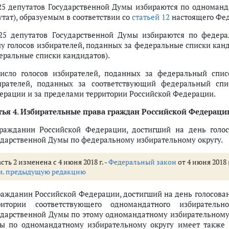
телей (ст.ст. 12 - 18)
225 депутатов Государственной Думы избираются по одноманд
утат), образуемым в соответствии со
статьей 12
настоящего Фед
225 депутатов Государственной Думы избираются по федер
лу голосов избирателей, поданных за федеральные списки кан
овании избирательных участков
еральные списки кандидатов).
Число голосов избирателей, поданных за федеральный спис
я из списка избирателей граждан Российской Федерации
ирателей, поданных за соответствующий федеральный спи
ерации и за пределами территории Российской Федерации.
 депутатов Государственной Думы
тья 4
. Избирательные права граждан Российской Федераци
омиссии Российской Федерации, избирательных комиссий субъектов Ро
Гражданин Российской Федерации, достигший на день голос
ссии
ударственной Думы по федеральному избирательному округу.
ых комиссий
миссий
сть 2 изменена с 4 июня 2018 г. -
Федеральный закон
от 4 июня 2018 
тельной комиссии с правом совещательного голоса
м. предыдущую редакцию
 Содействие избирательным комиссиям в реализации их полномочий
Гражданин Российской Федерации, достигший на день голосовани
ссийской Федерации
ритории соответствующего одномандатного избиратель
ударственной Думы по этому одномандатному избирательному 
ской Федерации
ы по одномандатному избирательному округу имеет также 