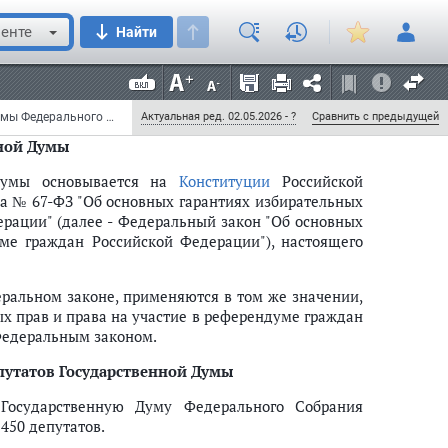
ой Федерации (далее - депутаты Государственной
енте
Найти
сеобщего равного и прямого избирательного права
 Федерации в выборах является свободным и
ой Федерации к участию или неучастию в выборах,
Федеральный закон от 22 февраля 2014 г. № 20-ФЗ "О выборах депутатов Государственной Думы Федерального Собрания Российской Федерации" (с изменениями и дополнениями)
Актуальная ред. 02.05.2026 - ?
Сравнить с предыдущей
нной Думы
 Думы основывается на
Конституции
Российской
да № 67-ФЗ "Об основных гарантиях избирательных
ерации" (далее - Федеральный закон "Об основных
ме граждан Российской Федерации"), настоящего
ральном законе, применяются в том же значении,
х прав и права на участие в референдуме граждан
Федеральным законом.
епутатов Государственной Думы
осударственную Думу Федерального Собрания
450 депутатов.
й, международных организаций и международных общественных движени