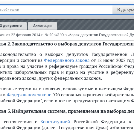
утаты Государственной Думы Федерального Собрания Российск
В докум
отребителей
ы) избираются гражданами Российской Федерации на основе в
 тайном голосовании. Участие гражданина Российской
О документе
Аннотация
ровольным. Никто не вправе принуждать гражданина Российск
акже препятствовать его свободному волеизъявлению.
тья 2
. Законодательство о выборах депутатов Государстве
Законодательство о выборах депутатов Государственной
ерации и состоит из
Федерального закона
от 12 июня 2002 го
сударственной Думы Федерального Собрания Российской Федерации
в и права на участие в референдуме граждан Российской Фед
й Думы
антиях избирательных прав и права на участие в референду
татов Государственной Думы
ерального закона, других федеральных законов.
а выборах депутатов Государственной Думы
Основные термины и понятия, используемые в настоящем Феде
 и в
Федеральном законе
"Об основных гарантиях избирательны
сийской Федерации", если иное не предусмотрено настоящим 
твенной Думы избирательными комиссиями
атов Государственной Думы
тья 3
. Избирательная система, применяемая на выборах д
В соответствии с
Конституцией
Российской Федерации в Г
Думы
сийской Федерации (далее - Государственная Дума) избирается 
 иностранных граждан, лиц без гражданства, иностранных организаци