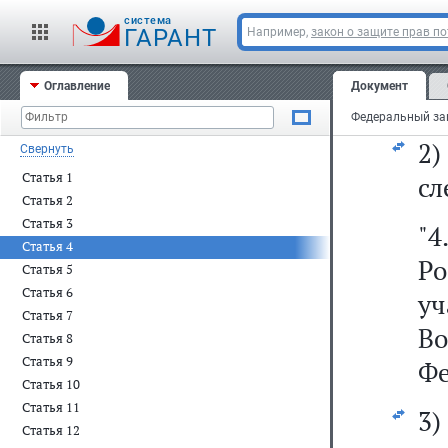
сл
cистема
с
ГАРАНТ
Например,
закон о защите прав п
В
Оглавление
Документ
Фе
2
Свернуть
Статья 1
сл
Статья 2
Статья 3
"4
Статья 4
Р
Статья 5
Статья 6
у
Статья 7
В
Статья 8
Статья 9
Фе
Статья 10
Статья 11
3
Статья 12