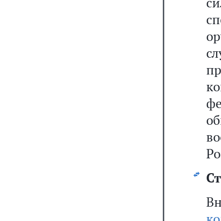
си
сп
ор
с
п
к
ф
о
в
Ро
Ст
В
ко