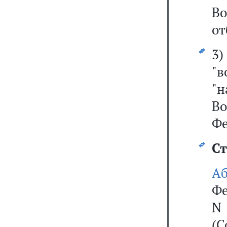
Во
от
3
"в
"
В
Фе
Ст
Аб
Фе
N
(С