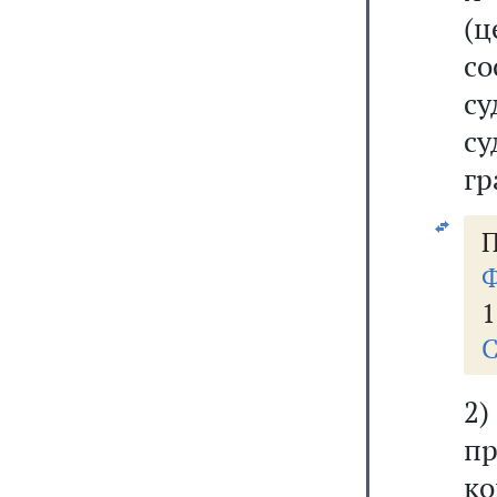
(
со
с
су
гр
Ф
1
С
2
п
ко