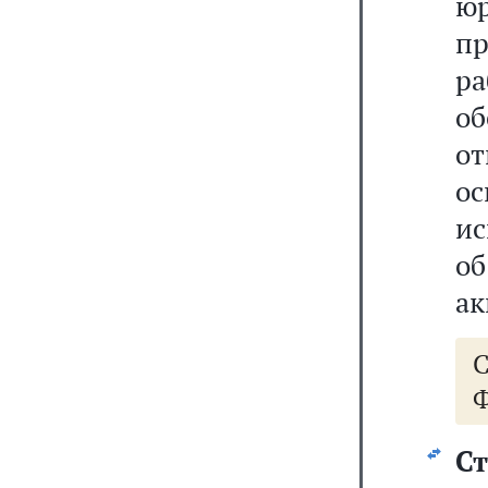
ю
п
р
о
от
о
ис
об
ак
Ф
С