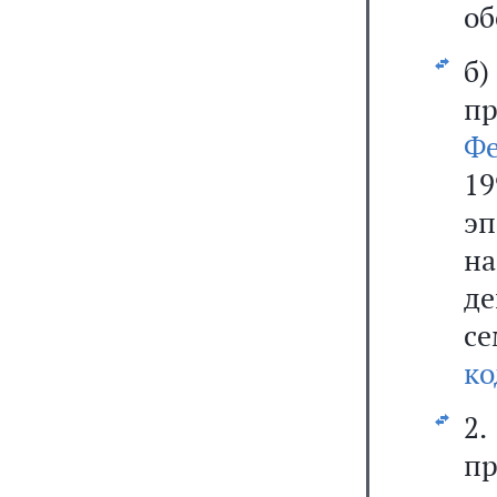
об
б
п
Ф
1
э
на
д
с
ко
2.
п