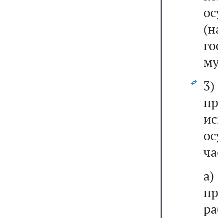
о
(
го
му
3)
п
и
ос
ча
а
п
ра