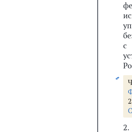
ф
и
уп
бе
с
у
Ро
Ч
Ф
2
С
2