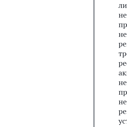
л
н
п
н
р
т
р
ак
н
п
н
р
у