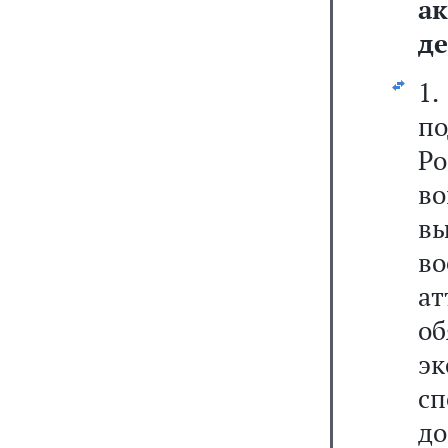
а
де
1
п
Ро
в
вы
во
ат
о
э
с
д