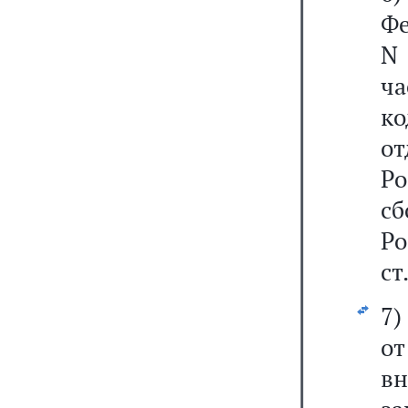
Фе
N
ч
к
о
Р
с
Р
ст
7
о
в