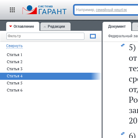
Фе
cистема
ак
ГАРАНТ
Например,
семейный кешбэк
за
Оглавление
Редакции
Документ
20
5
Свернуть
Статья 1
о
Статья 2
т
Статья 3
Статья 4
с
Статья 5
о
Статья 6
Р
за
20
6