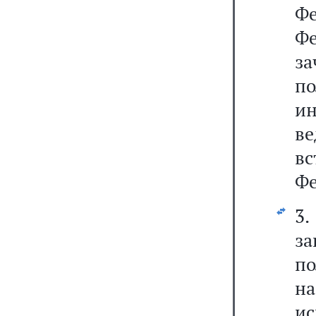
Ф
Фе
за
по
и
ве
в
Фе
3
з
по
н
и