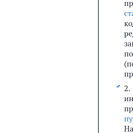
п
ст
к
р
з
п
(
пр
2
и
п
пу
Н