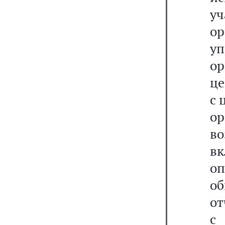
у
о
у
ор
це
с 
о
в
вк
оп
об
от
с 