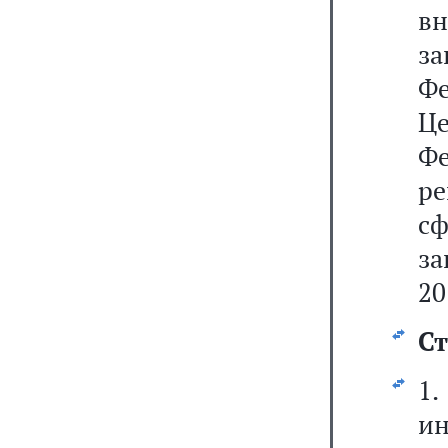
в
з
Ф
Ц
Ф
ре
с
за
20
Ст
1
и