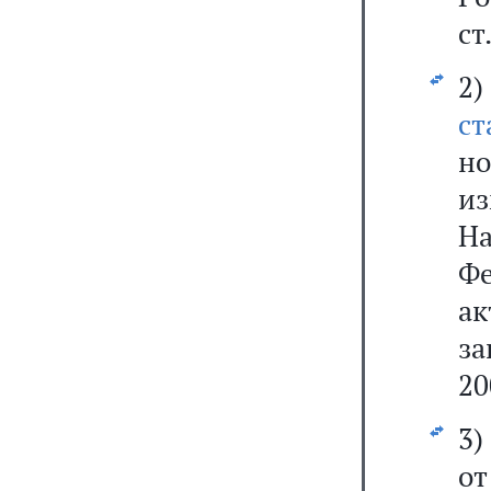
ст
2
ст
но
и
Н
Фе
ак
за
20
3
о