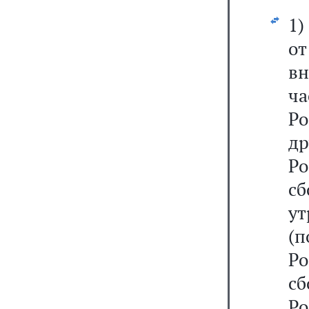
1
о
в
ч
Р
д
Р
с
у
(
Р
с
Р