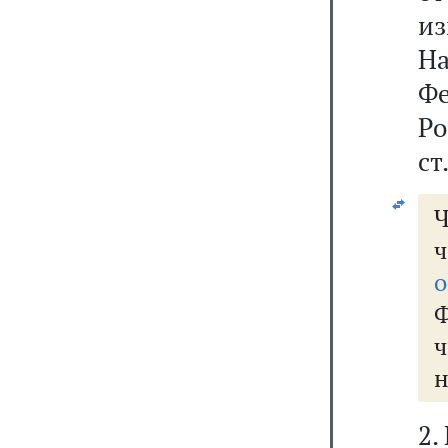
из
Н
Фе
Р
ст
Ч
ч
о
Ф
ч
н
2.