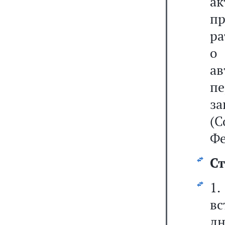
ак
п
ра
о
а
пе
з
(С
Фе
Ст
1
вс
д