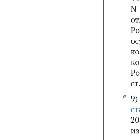
N
о
Р
о
ко
ко
Р
ст
9
ст
2
из