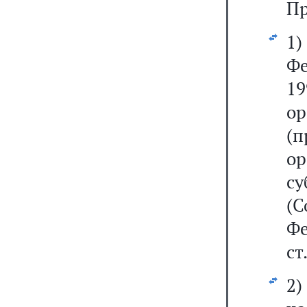
Пр
1
Ф
19
о
(п
о
с
(С
Фе
ст
2