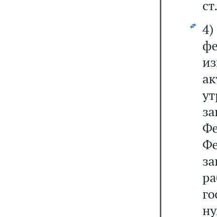
ст
4
фе
из
ак
ут
з
Ф
Ф
за
р
г
н